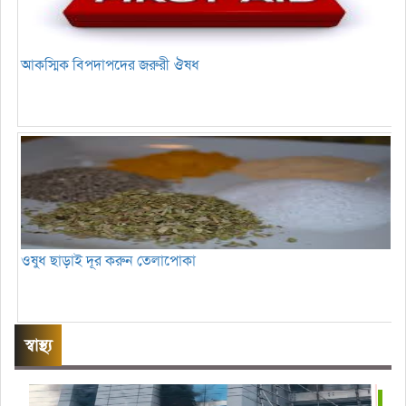
আকস্মিক বিপদাপদের জরুরী ঔষধ
ওষুধ ছাড়াই দূর করুন তেলাপোকা
স্বাস্থ্য