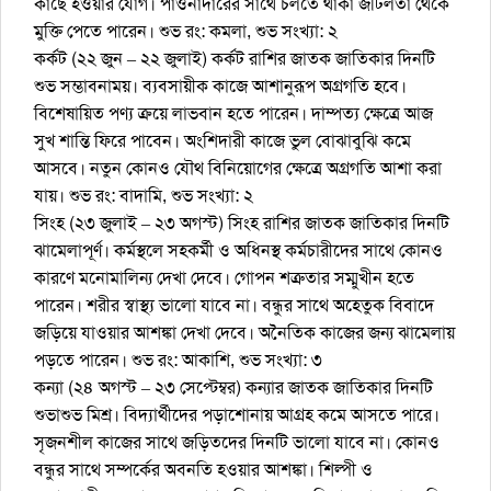
কাছে হওয়ার যোগ। পাওনাদারের সাথে চলতে থাকা জটিলতা থেকে
মুক্তি পেতে পারেন। শুভ রং: কমলা, শুভ সংখ্যা: ২
কর্কট (২২ জুন – ২২ জুলাই) কর্কট রাশির জাতক জাতিকার দিনটি
শুভ সম্ভাবনাময়। ব্যবসায়ীক কাজে আশানুরূপ অগ্রগতি হবে।
বিশেষায়িত পণ্য ক্রয়ে লাভবান হতে পারেন। দাম্পত্য ক্ষেত্রে আজ
সুখ শান্তি ফিরে পাবেন। অংশিদারী কাজে ভুল বোঝাবুঝি কমে
আসবে। নতুন কোনও যৌথ বিনিয়োগের ক্ষেত্রে অগ্রগতি আশা করা
যায়। শুভ রং: বাদামি, শুভ সংখ্যা: ২
সিংহ (২৩ জুলাই – ২৩ অগস্ট) সিংহ রাশির জাতক জাতিকার দিনটি
ঝামেলাপূর্ণ। কর্মস্থলে সহকর্মী ও অধিনস্থ কর্মচারীদের সাথে কোনও
কারণে মনোমালিন্য দেখা দেবে। গোপন শত্রুতার সম্মুখীন হতে
পারেন। শরীর স্বাস্থ্য ভালো যাবে না। বন্ধুর সাথে অহেতুক বিবাদে
জড়িয়ে যাওয়ার আশঙ্কা দেখা দেবে। অনৈতিক কাজের জন্য ঝামেলায়
পড়তে পারেন। শুভ রং: আকাশি, শুভ সংখ্যা: ৩
কন্যা (২৪ অগস্ট – ২৩ সেপ্টেম্বর) কন্যার জাতক জাতিকার দিনটি
শুভাশুভ মিশ্র। বিদ্যার্থীদের পড়াশোনায় আগ্রহ কমে আসতে পারে।
সৃজনশীল কাজের সাথে জড়িতদের দিনটি ভালো যাবে না। কোনও
বন্ধুর সাথে সম্পর্কের অবনতি হওয়ার আশঙ্কা। শিল্পী ও