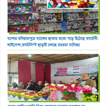
যশোর ‎মণিরামপুরে ব্যাঙ্গের ছাতার মতো গড়ে উঠেছে ফার্মেসী-
লাইসেন্স,ফার্মাসিস্ট ছাড়াই চলছে রমরমা বানিজ্য ‎