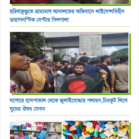
হরিণাকুণ্ডুতে ভ্রাম্যমাণ আদালতের অভিযানে লাইসেন্সবিহীন
ডায়াগনস্টিক সেন্টার সিলগালা
যশোরে হাসপাতাল থেকে জুলাইযোদ্ধার পলায়ন,চিরকুট লিখে
ঘুমের ঔষধ সেবন