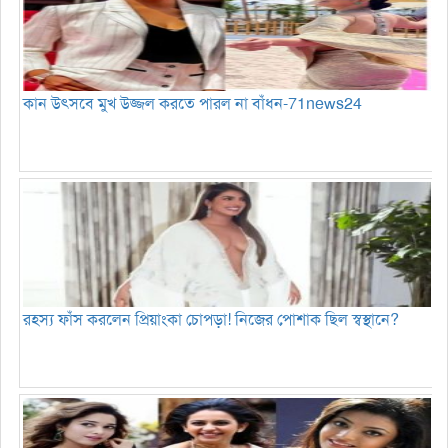
কান উৎসবে মুখ উজ্জল করতে পারল না বাঁধন-71news24
রহস্য ফাঁস করলেন প্রিয়াংকা চোপড়া! নিজের পোশাক ছিল স্বস্থানে?