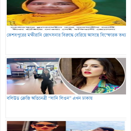
কেশবপুরের মক্ষীরানি জোৎসনার বিরুদ্ধে বেরিয়ে আসছে বিস্ফোরক তথ্য
বলিউড ক্রেজি অভিনেত্রী “সানি লিওন” এখন ঢাকায়