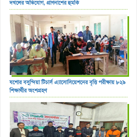
দখলের অভিযোগ, প্রাণনাশের হুমকি
যশোর বসুন্দিয়া টিচার্স এ্যাসোসিয়েশনের বৃত্তি পরীক্ষায় ৮২৯
শিক্ষার্থীর অংশগ্রহণ