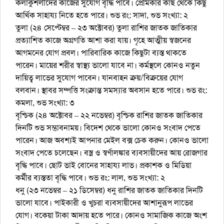
কলাকুশলীদের কাজের সুযোগ বৃদ্ধি পাবে। প্রেমিকার কাছ থেকে কিছু
আর্থিক সাহায্য নিতে হতে পারে। শুভ রং: সাদা, শুভ সংখ্যা: ২
তুলা (২৪ সেপ্টেম্বর – ২৩ অক্টোবর) তুলা রাশির জাতক জাতিকার
প্রত্যাশিত কাজে অগ্রগতি আশা করা যায়। গৃহে আত্মীয় স্বজনের
আগমনের যোগ প্রবল। পারিবারিক কাজে কিছুটা ব্যস্ত থাকতে
পারেন। মায়ের শরীর স্বাস্থ্য ভালো যাবে না। কর্মস্থলে কোনও নতুন
দায়িত্ব লাভের সুযোগ পাবেন। যানবাহন ক্রয়/বিক্রয়ের যোগ
বলবান। স্থাবর সম্পত্তি সংক্রান্ত সমস্যার অবসান হতে পারে। শুভ রং:
কমলা, শুভ সংখ্যা: ৩
বৃশ্চিক (২৪ অক্টোবর – ২২ নভেম্বর) বৃশ্চিক রাশির জাতক জাতিকার
দিনটি শুভ সম্ভাবনাময়। বিদেশ থেকে ভালো কোনও সংবাদ পেতে
পারেন। আজ অবশ্যই আপনার মেইল বক্স চেক করুন। কোনও ভালো
সংবাদ পেতে চলেছেন। বস্ত্র ও স্বর্ণালঙ্কার ব্যবসায়ীদের আয় রোজগার
বৃদ্ধি পাবে। ছোট ভাই বোনের সাহায্য লাভ। প্রকাশক ও মিডিয়া
কর্মীর ব্যস্ততা বৃদ্ধি পাবে। শুভ রং: লাল, শুভ সংখ্যা: ২
ধনু (২৩ নভেম্বর – ২১ ডিসেম্বর) ধনু রাশির জাতক জাতিকার দিনটি
ভালো যাবে। পাইকারী ও খুচরা ব্যবসায়ীদের আশানুরূপ লাভের
যোগ। বকেয়া টাকা আদায় হতে পারে। কোনও সামাজিক কাজে অংশ