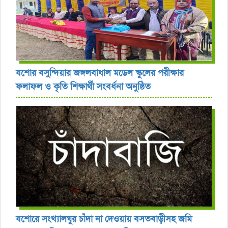
যশোর বসুন্দিয়ার জঙ্গলবাধাল মডেল স্কুলের পরীক্ষার
ফলাফল ও কৃতি শিক্ষার্থী সংবর্ধনা অনুষ্ঠিত
যশোরে সংখ্যালঘুর চাঁদা না দেওয়ায় বসতবাড়ীসহ জমি