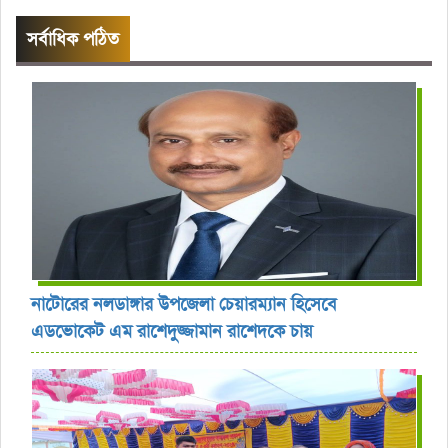
সর্বাধিক পঠিত
নাটোরের নলডাঙ্গার উপজেলা চেয়ারম্যান হিসেবে
এডভোকেট এম রাশেদুজ্জামান রাশেদকে চায়