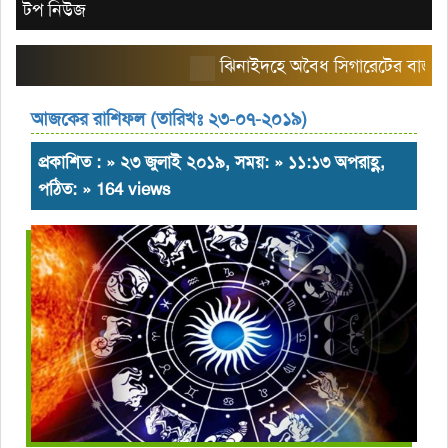
টপ নিউজ
ঝিনাইদহে অবৈধ সিগারেটের বাজার তৈরি ক
আজকের রাশিফল (তারিখঃ ২৩-০৭-২০১৯)
প্রকাশিত : » ২৩ জুলাই ২০১৯, সময়: » ১১:১৩ অপরাহ্ণ,
পঠিত: » 164 views