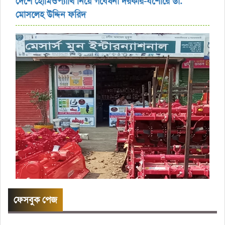
দেশে হোমিওপ্যাথি নিয়ে গবেষনা দরকার-যশোরে ডা.
মোসলেহ উদ্দিন ফরিদ
ফেসবুক পেজ