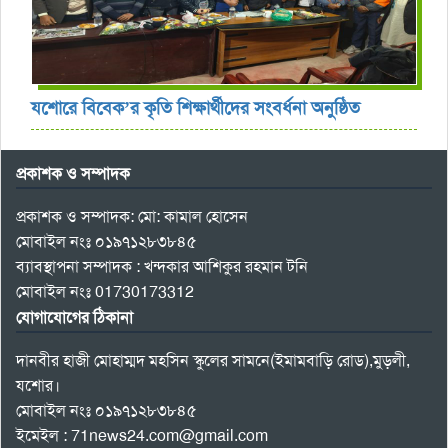
যশোরে বিবেক’র কৃতি শিক্ষার্থীদের সংবর্ধনা অনুষ্ঠিত
প্রকাশক ও সম্পাদক
প্রকাশক ও সম্পাদক: মো: কামাল হোসেন
মোবাইল নংঃ ০১৯৭১২৮৩৮৪৫
ব্যাবস্থাপনা সম্পাদক : খন্দকার আশিকুর রহমান টনি
মোবাইল নংঃ 01730173312
যোগাযোগের ঠিকানা
দানবীর হাজী মোহাম্মদ মহসিন স্কুলের সামনে(ইমামবাড়ি রোড),মুড়লী,
যশোর।
মোবাইল নংঃ ০১৯৭১২৮৩৮৪৫
ইমেইল : 71news24.com@gmail.com