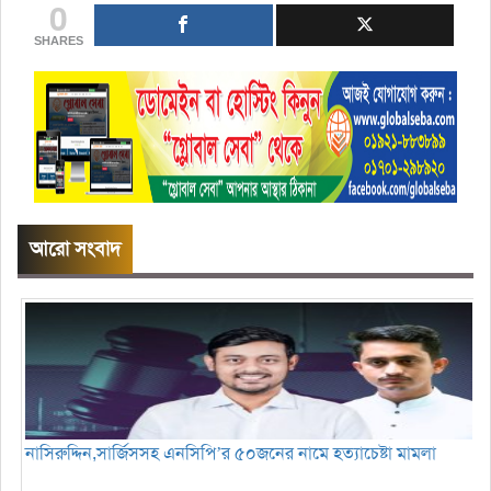
0
SHARES
আরো সংবাদ
নাসিরুদ্দিন,সার্জিসসহ এনসিপি’র ৫০জনের নামে হত্যাচেষ্টা মামলা