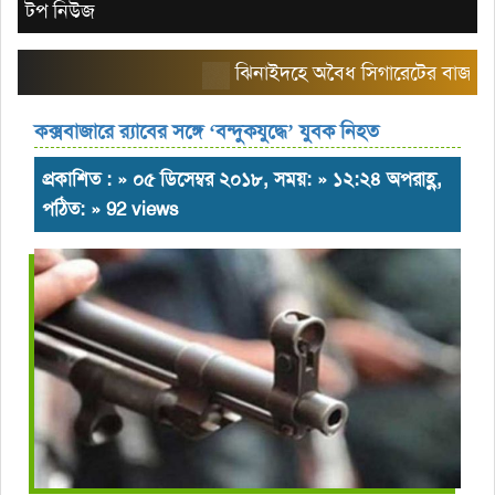
টপ নিউজ
ঝিনাইদহে অবৈধ সিগারেটের বাজার তৈরি 
কক্সবাজারে র‌্যাবের সঙ্গে ‘বন্দুকযুদ্ধে’ যুবক নিহত
প্রকাশিত : » ০৫ ডিসেম্বর ২০১৮, সময়: » ১২:২৪ অপরাহ্ণ,
পঠিত: » 92 views