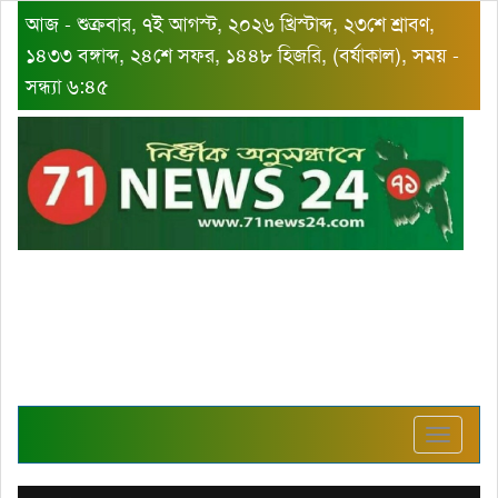
আজ - শুক্রবার, ৭ই আগস্ট, ২০২৬ খ্রিস্টাব্দ, ২৩শে শ্রাবণ,
১৪৩৩ বঙ্গাব্দ, ২৪শে সফর, ১৪৪৮ হিজরি, (বর্ষাকাল), সময় -
সন্ধ্যা ৬:৪৫
Toggle
navigat