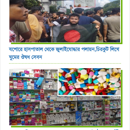
যশোরে হাসপাতাল থেকে জুলাইযোদ্ধার পলায়ন,চিরকুট লিখে
ঘুমের ঔষধ সেবন