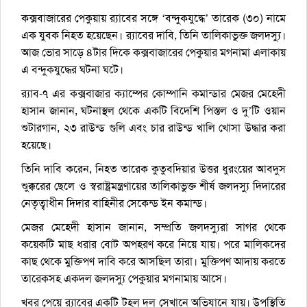
কক্সবাজারের পেকুয়ায় র‌্যাবের সঙ্গে ‘বন্দুকযুদ্ধে’ তারেক (৩০) নামে
এক যুবক নিহত হয়েছেন। র‌্যাবের দাবি, তিনি তালিকাভুক্ত জলদস্যু।
আজ ভোর সাড়ে ৪টার দিকে কক্সবাজারের পেকুয়ার মগনামা এলাকায়
এ বন্দুকযুদ্ধের ঘটনা ঘটে।
র‌্যাব-৭ এর কক্সবাজার ক্যাম্পের কোম্পানি কমান্ডার মেজর মেহেদী
হাসান জানান, ঘটনাস্থল থেকে একটি বিদেশি পিস্তল ও দু’টি ওয়ান
শুটারগান, ২৩ রাউন্ড গুলি এবং চার রাউন্ড খালি খোসা উদ্ধার করা
হয়েছে।
তিনি দাবি করেন, নিহত তারেক কুতুবদিয়ার উত্তর ধুরংয়ের আবদুস
শুক্কুরের ছেলে ও স্বরাষ্ট্রমন্ত্রণায়ের তালিকাভুক্ত শীর্ষ জলদস্যু দিদারের
নেতৃত্বাধীন দিদার বাহিনীর সেকেন্ড ইন কমান্ড।
মেজর মেহেদী হাসান জানান, সম্প্রতি জলদস্যুরা সাগর থেকে
কয়েকটি মাছ ধরার বোট অপহরণ করে নিয়ে যায়। পরে মালিকদের
কাছ থেকে মুক্তিপণ দাবি করে আসছিল তারা। মুক্তিপণ আদায় করতে
তারেকসহ একদল জলদস্যু পেকুয়ার মগনামায় আসে।
খবর পেয়ে র‌্যাবের একটি টহল দল সেখানে অভিযানে যায়। উপস্থিতি