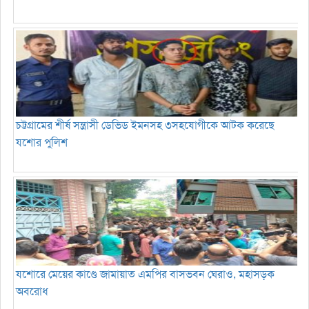
চট্টগ্রামের শীর্ষ সন্ত্রাসী ডেভিড ইমনসহ ৩সহযোগীকে আটক করেছে
যশোর পুলিশ
যশোরে মেয়ের কাণ্ডে জামায়াত এমপির বাসভবন ঘেরাও, মহাসড়ক
অবরোধ