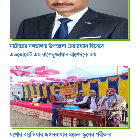
নাটোরের নলডাঙ্গার উপজেলা চেয়ারম্যান হিসেবে
এডভোকেট এম রাশেদুজ্জামান রাশেদকে চায়
যশোর বসুন্দিয়ার জঙ্গলবাধাল মডেল স্কুলের পরীক্ষার