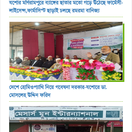
যশোর ‎মণিরামপুরে ব্যাঙ্গের ছাতার মতো গড়ে উঠেছে ফার্মেসী-
লাইসেন্স,ফার্মাসিস্ট ছাড়াই চলছে রমরমা বানিজ্য ‎
দেশে হোমিওপ্যাথি নিয়ে গবেষনা দরকার-যশোরে ডা.
মোসলেহ উদ্দিন ফরিদ