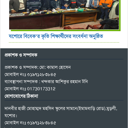
যশোরে বিবেক’র কৃতি শিক্ষার্থীদের সংবর্ধনা অনুষ্ঠিত
প্রকাশক ও সম্পাদক
প্রকাশক ও সম্পাদক: মো: কামাল হোসেন
মোবাইল নংঃ ০১৯৭১২৮৩৮৪৫
ব্যাবস্থাপনা সম্পাদক : খন্দকার আশিকুর রহমান টনি
মোবাইল নংঃ 01730173312
যোগাযোগের ঠিকানা
দানবীর হাজী মোহাম্মদ মহসিন স্কুলের সামনে(ইমামবাড়ি রোড),মুড়লী,
যশোর।
মোবাইল নংঃ ০১৯৭১২৮৩৮৪৫