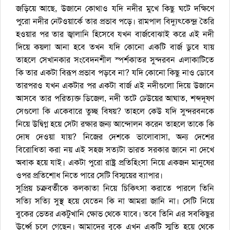
জড়িয়ে আছে, উজানে কোথাও যদি নদীর মুখে কিছু ঘটে দক্ষিণে
পুরো নদীর নেটওয়ার্কে তার প্রভাব পড়ে। রামপাল বিদ্যুৎকেন্দ্র তৈরি
হওয়ার পর তার জ্বালানি হিসেবে যখন বার্জবোঝাই করে এই নদী
দিয়ে কয়লা আনা হবে তখন যদি কোনো একটি বার্জ ডুবে যায়
তাহলে সেখানকার সংবেদনশীল স্পর্শকাতর সুন্দরবন এলাকাটিতে
কি তার একটা বিরূপ প্রভাব পড়বে না? যদি কোনো কিছু নাও ডোবে
তারপরও যখন একটার পর একটা বার্জ এই নদীগুলো দিয়ে উজানে
আসবে তার পরিত্যক্ত ডিজেল, নদী তটে ঢেউয়ের আঘাত, শব্দদূষণ
সেগুলো কি একেবারে তুচ্ছ বিষয়? তাহলে কেউ যদি সুন্দরবনকে
নিয়ে উদ্বিগ্ন হয়ে সেটা রক্ষার জন্য আন্দোলন করেন তাহলে তাকে কি
দোষ দেওয়া যায়? নিজের দেশকে ভালোবাসা, অন্য দেশের
বিরোধিতা করা নয় এই সহজ সত্যটা ভারত সরকার জানে না দেখে
অবাক হয়ে যাই। একটা পুরো রাষ্ট্র প্রতিহিংসা নিয়ে একজন মানুষের
ওপর প্রতিশোধ নিতে পারে সেটি বিস্ময়ের ব্যাপার।
সুপ্রিয় চক্রবর্তীকে কলকাতা নিয়ে চিকিৎসা করাতে পারলে তিনি
সত্যি সত্যি সুস্থ হয়ে যেতেন কি না আমরা জানি না। সেটি নিয়ে
বুকের ভেতর একটুখানি ক্ষোভ থেকে যাবে। তবে তিনি এর সবকিছুর
ঊর্ধ্বে চলে গেছেন। আমাদের বুকে এখন একটি স্মৃতি হয়ে থেকে