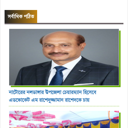
সর্বাধিক পঠিত
নাটোরের নলডাঙ্গার উপজেলা চেয়ারম্যান হিসেবে
এডভোকেট এম রাশেদুজ্জামান রাশেদকে চায়