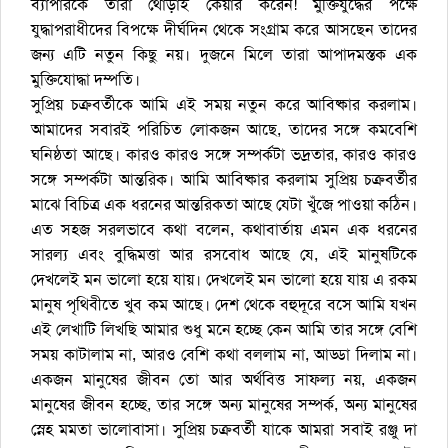
ব্যাপারকে তারা থোড়াই কেয়ার করেন! মুক্তিযুদ্ধের পক্ষে
যুদ্ধাপরাধীদের বিপক্ষে দীর্ঘদিন থেকে সংগ্রাম করে আসছেন তাদের
জন্য এটি নতুন কিছু নয়। দুজনে মিলে তারা আপাদমস্তক এক
মুক্তিযোদ্ধা দম্পতি।
সুপ্রিয় চক্রবর্তীকে আমি এই সময় নতুন করে আবিষ্কার করলাম।
আমাদের সবারই পরিচিত লোকজন আছে, তাদের সঙ্গে কমবেশি
ঘনিষ্ঠতা আছে। কারও কারও সঙ্গে সম্পর্কটা ভদ্রতার, কারও কারও
সঙ্গে সম্পর্কটা আন্তরিক। আমি আবিষ্কার করলাম সুপ্রিয় চক্রবর্তীর
মাঝে বিচিত্র এক ধরনের আন্তরিকতা আছে যেটা খুঁজে পাওয়া কঠিন।
এত সহজ সরলভাবে কথা বলেন, কথাবার্তায় এমন এক ধরনের
সারল্য এবং বুদ্ধিমত্তা আর রসবোধ আছে যে, এই মানুষটিকে
দেখলেই মন ভালো হয়ে যায়। দেখলেই মন ভালো হয়ে যায় এ রকম
মানুষ পৃথিবীতে খুব কম আছে। দেশ থেকে বহুদূরে বসে আমি যখন
এই লেখাটি লিখছি আমার শুধু মনে হচ্ছে কেন আমি তার সঙ্গে বেশি
সময় কাটালাম না, আরও বেশি কথা বললাম না, আড্ডা দিলাম না।
একজন মানুষের জীবন তো আর অর্থবিত্ত সাফল্য নয়, একজন
মানুষের জীবন হচ্ছে, তার সঙ্গে অন্য মানুষের সম্পর্ক, অন্য মানুষের
স্নেহ মমতা ভালোবাসা। সুপ্রিয় চক্রবর্তী যাকে আমরা সবাই রঞ্জু দা