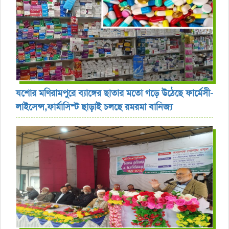
যশোর ‎মণিরামপুরে ব্যাঙ্গের ছাতার মতো গড়ে উঠেছে ফার্মেসী-
লাইসেন্স,ফার্মাসিস্ট ছাড়াই চলছে রমরমা বানিজ্য ‎