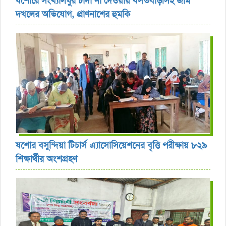
যশোরে সংখ্যালঘুর চাঁদা না দেওয়ায় বসতবাড়ীসহ জমি
দখলের অভিযোগ, প্রাণনাশের হুমকি
যশোর বসুন্দিয়া টিচার্স এ্যাসোসিয়েশনের বৃত্তি পরীক্ষায় ৮২৯
শিক্ষার্থীর অংশগ্রহণ