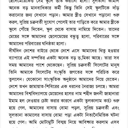
ছেলেমেয়েকেও সেই স্কুলে ভর্তি করানো হলো। সুলতানা কামাল
অনেক বড় মানবাধিকার কর্মী কিন্তু তিনি সেই স্কুলটিকে দাঁড়
করানোর জন্য সেখানে পড়ান। আমার স্ত্রীও সেখানে পড়ানো শুরু
করল, সুপ্রিয় চক্রবর্তী সুযোগ পেলেই তার গাড়িতে করে আমার স্ত্রীকে
স্কুলে পৌঁছে দিতেন, স্কুল থেকে বাসায় নামিয়ে দিতেন। তাদের
মেয়ের সঙ্গে আমাদের ছেলেমেয়ের বন্ধুত্ব হলো, পরিবারের সঙ্গে
আমাদের পরিবারের ঘনিষ্ঠতা হলো।
দীর্ঘদিন দেশের বাইরে থেকে দেশে এসে আমাদের থিতু হওয়ার
ব্যাপারে এই দম্পতির একটা অনেক বড় ভ‚মিকা আছে। তারা সব
সময় আমাদের পাশে থেকেছেন। সুপ্রিয় চক্রবর্তী সিলেটের মানুষ
তিনি আমাকে সিলেটের সংস্কৃতি জগতের সঙ্গে পরিচিত করে
তুললেন। যেকোনো সাংস্কৃতিক অনুষ্ঠানে আমাদের নিয়ে যেতেন।
দেশে তখন জামায়াত-শিবিরের এক ধরনের নৈরাজ্য চলছে। আমরা
আমাদের বিশ্ববিদ্যালয়ে মেয়েদের হলের নাম শহীদ জননী জাহানারা
ইমাম হল দেওয়ার চেষ্টা করার কারণে একটা তুলকালাম কাÐ শুরু
হয়ে গেল, আমাদের বাসায় বোমা পড়ল, সুপ্রিয় চক্রবর্তী এবং
সুলতানা কামালের বাসায় বোমা পড়া একটা নিত্যনৈমিত্তিক ঘটনা
হয়ে গেল। আমি মোটামুটি বিস্ময় নিয়ে আবিষ্কার করলাম এসব