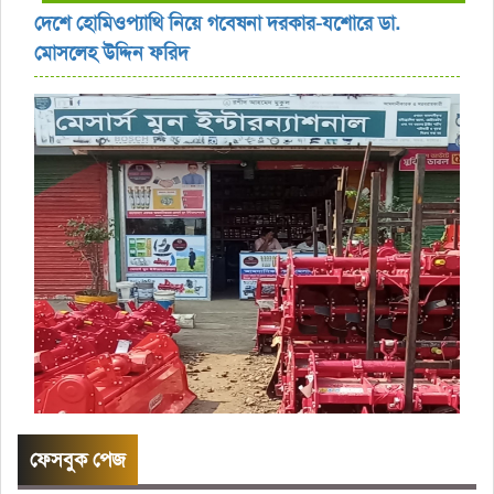
দেশে হোমিওপ্যাথি নিয়ে গবেষনা দরকার-যশোরে ডা.
মোসলেহ উদ্দিন ফরিদ
ফেসবুক পেজ