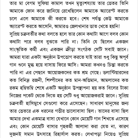
তার মা বেগম সুফিয়া কামাল তখন মৃত্যুশয্যায় তার ভেতর তিনি
আমাকে ফোন করে জানিয়ে রেখেছিলেন আমাকে অ্যারেস্ট করতে
চলে এলে আমাকে কী করতে হবে। শেষ পর্যন্ত কেউ আমাকে
অ্যারেস্ট করতে আসেনি, আমারও জেলখানার ভাত খেতে হয়নি!
সুপ্রিয় চক্রবর্তীর কথা বলতে হলে তার কোন কথাটা আগে বলব কোন
কথাটা পরে বলব বুঝতে পারি না। তিনি যে ছিলেন একজন
সাংস্কৃতিক কর্মী এবং একজন ক্রীড়া সংগঠক সেটি সবাই জানে।
আমরা যারা একটা অনুষ্ঠান উপভোগ করতে যাই তারা শুধু কিছু অপূর্ব
গান শুনে মুগ্ধ হয়ে বাসায় ফিরে আসি। আমরা কখনও চিন্তা করতে
পারি না এর পেছনে আয়োজকদের কত শ্রম গেছে। ভলান্টিয়ারদের
কত বিনিদ্র রজনী, শিল্পীদের কত মান-অভিমান, আমলাদের কত
রকম হম্বিতম্বি শেষে একটি অনুষ্ঠান উপস্থাপনা হয় কত বিলের টাকা
নিজের পকেট থেকে দিতে হয় সেটি শুধু আয়োজকরাই জানে। সুপ্রিয়
চক্রবর্তী হাসিমুখে সেগুলো করে এসেছেন। সাধারণ মানুষের জন্য
তার ভেতরে এক ধরনের গভীর ভালোবাসা ছিল। তাদের বাসা ছিল
আমার দেখা একমাত্র বাসা যেখানে কোন মেয়েটি গান শিখতে এসেছে
এবং কোন মেয়েটি বাসার গৃহকর্মী আলাদা করা যেত না, কারণ
দুজনই সমান উৎসাহে রিহার্সাল করত। লেখাপড়া নিয়েও সুপ্রিয়