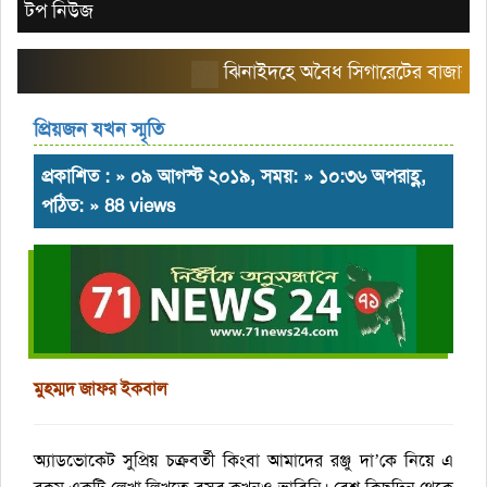
টপ নিউজ
ঝিনাইদহে অবৈধ সিগারেটের বাজার তৈরি করছ
প্রিয়জন যখন স্মৃতি
প্রকাশিত : » ০৯ আগস্ট ২০১৯, সময়: » ১০:৩৬ অপরাহ্ণ,
পঠিত: » 88 views
মুহম্মদ জাফর ইকবাল
অ্যাডভোকেট সুপ্রিয় চক্রবর্তী কিংবা আমাদের রঞ্জু দা’কে নিয়ে এ