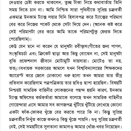
দেওয়ার চেষ্টা করতে থাকলেন, তুচ্ছ টাকা নিয়ে কথাবার্তায় তিনি
সময় দিতে চান না। আমি নিশ্চিত সারা পৃথিবীতে সুপ্রিয় চক্রবর্তী
একমাত্র ইনকাম ট্যাক্স লয়ার যিনি হিসাবপত্র করে ট্যাক্সের পরিমাণ
বের করে নিজের পকেট থেকে সেটা দিয়ে দেন। (অনেক কষ্ট করে
সেই পরিমাণটা বের করে আমি তাকে পরিমাণটুকু ফেরত দিতে
পেরেছিলাম)।
কেউ যেন মনে না করেন যে মানুষটা রবীন্দ্রসংগীতের জন্য পাগল,
সংস্কৃতিচর্চা এবং ক্রিকেট ছাড়া আর কিছু বোঝেন না, সেই মানুষটা
বুঝি প্রফেশনাল জীবনে মোটামুটি দায়সারা। মোটেও তা নয়,
তত্ত¡াবধায়ক সরকারের আমলে যখন বিশ্ববিদ্যালয়ের শিক্ষকদের
অ্যারেস্ট করে জেলে ঢোকানো শুরু হলো তখন আমরা তার তীব্র
প্রতিবাদ করেছিলাম পত্রপত্রিকায় তার ছবিও ছাপা হয়েছিল। বিষয়টি
নিশ্চয়ই সামরিক বাহিনীর লোকজনের পছন্দ হয়নি কারণ, ইনকাম
ট্যাক্স অফিসের কর্মকর্তারা আমাকে বলেছে তখন সামরিক বাহিনীর
গোয়েন্দারা এসে আমার সব কাগজপত্র খুঁটিয়ে খুঁটিয়ে দেখেছে কোনো
একটা ফাঁক-ফোকর খুঁজে বের করতে পারে কি না। কিন্তু সুপ্রিয়
চক্রবর্তীর নিখুঁত কাজে কখনও কিছু খুঁজে পায়নি। শুধু সুপ্রিয় চক্রবর্তী
নেই, সেই সময়টিতে সুলতানা কামালও আমার খোঁজ-খবর নিয়েছেন।