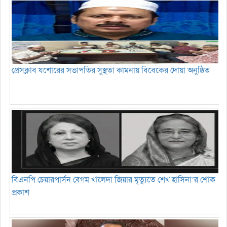
প্রেসক্লাব যশোরের সভাপতির সুস্থতা কামনায় বিবেকের দোয়া অনুষ্ঠিত
বিএনপি চেয়ারপার্সন বেগম খালেদা জিয়ার মৃত্যুতে শেখ হাসিনা’র শোক
প্রকাশ