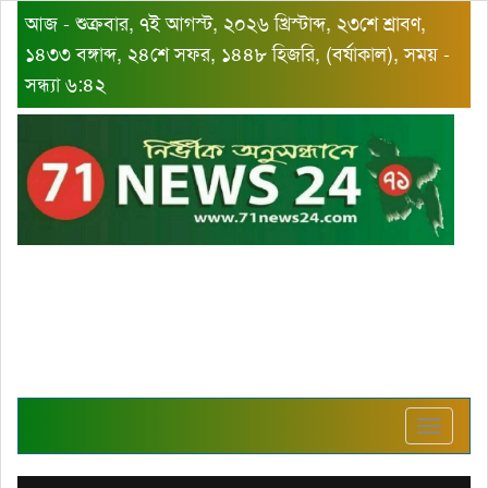
আজ - শুক্রবার, ৭ই আগস্ট, ২০২৬ খ্রিস্টাব্দ, ২৩শে শ্রাবণ,
১৪৩৩ বঙ্গাব্দ, ২৪শে সফর, ১৪৪৮ হিজরি, (বর্ষাকাল), সময় -
সন্ধ্যা ৬:৪২
Toggle
navigat