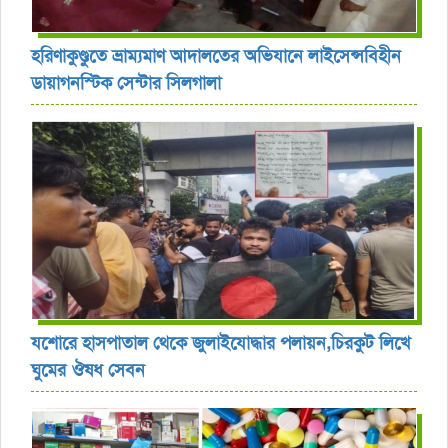
হরিণাকুণ্ডুতে ভ্রাম্যমাণ আদালতের অভিযানে লাইসেন্সবিহীন
ডায়াগনস্টিক সেন্টার সিলগালা
যশোরে হাসপাতাল থেকে জুলাইযোদ্ধার পলায়ন,চিরকুট লিখে
ঘুমের ঔষধ সেবন