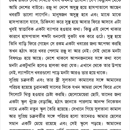
রকম একটি লেখা লিখতে বসব কখনও ভাবিনি। বেশ কিছুদিন থেকে
আমি দেশের বাইরে। রঞ্জু দা দেশে অসুস্থ হয়ে হাসপাতালে আছেন
খবরটি ভালো লাগেনি। মানুষজন অসুস্থ হবে এবং মাঝে মাঝে
হাসপাতালে যাবে, চিকিৎসা করে সুস্থ হয়ে আবার ফিরে আসবে এটা
খুবই স্বাভাবিক একটা ব্যাপার হওয়ার কথা। কিন্তু এই দেশে থাকার
কারণে হাসপাতাল শব্দটা শুনলেই বুকটা ধক করে ওঠে। সুস্থ হয়ে
তিনি বাড়ি ফিরে গেছেন সে রকম একটা খবরের জন্য অপেক্ষা করছি
তখন হঠাৎ করে খবর পেলাম রঞ্জু দা আর নেই। সেই থেকে মনটা
বিষণœ হয়ে আছে। দেশে থাকলে আপনজনদের সঙ্গে কথা বলে
মনটা একটুখানি হলেও হালকা করা যেত। এখানে থেকে তার উপায়
নেই, ল্যাপটপে খবরগুলো পড়ে মনটা আরও ভার হয়ে থাকে।
সুপ্রিয় চক্রবর্তী এবং তার স্ত্রী সুলতানা কামালের সঙ্গে আমাদের
পরিচয় হয়েছে চুরানব্বই সালের দিকে যখন আমরা দেশে ফিরে এসে
সিলেটে থিতু হওয়ার চেষ্টা করছি। ছেলেমেয়েরা ছোট, তাদের জন্য
একটা স্কুল খুঁজে বেড়াচ্ছি, হঠাৎ জানতে পারলাম আনন্দ নিকেতন
নামে একটা নতুন স্কুল তৈরি হয়েছে। সেখানে গিয়ে সুলতানা কামাল
আর সুপ্রিয় চক্রবর্তীর সঙ্গে পরিচয় হলো তাদেরও আমার ছেলের
সমান একটি মেয়ে রয়েছে এবং সেই স্কুলে পড়ছে। আমাদের