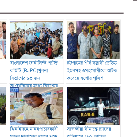
বাংলাদেশ জার্নালিস্ট প্রটেক্ট
চট্টগ্রামের শীর্ষ সন্ত্রাসী ডেভিড
কমিটি (BJPC)খুলনা
ইমনসহ ৩সহযোগীকে আটক
বিভাগের ৬০ জন
করেছে যশোর পুলিশ
সাংবাদিকের মধ্যে নিরাপত্তা
সরঞ্জাম বিতরণ
ঝিনাইদহে মানবপাচারকারী
সাতক্ষীরা সীমান্তে র‍্যাবের
ফজলু দালালের খপ্পরে পড়ে
অভিযানে ১৮৯ বোতল