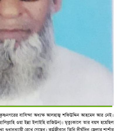
ণনগরের বাসিন্দা অধ্যক্ষ আলহাজ্ব শফিউদ্দিন আহমেদ আর নেই।
লিল্লাহি ওয়া ইন্না ইলাইহি রাজিউন)। মৃত্যুকালে তার বয়স হয়েছিল
্য শুধানুধ্যায়ী রেখে গেছেন। কর্মজীবনে তিনি দীর্ঘদিন জেলার শার্শার