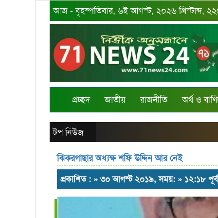
আজ - বৃহস্পতিবার, ৬ই আগস্ট, ২০২৬ খ্রিস্টাব্দ, ২
প্রচ্ছদ
জাতীয়
রাজনীতি
অর্থ ও বাণি
টপ নিউজ
ঝিকরগাছার অধ্যক্ষ শফি উদ্দিন আর নেই
প্রকাশিত : » ৩০ আগস্ট ২০১৯, সময়: » ১২:১৮ পূর্ব