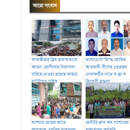
আরো সংবাদ
সাতক্ষীরার ব্লিস হাসপাতালে
যশোরে নি*ষি*দ্ধ ঘোষিত
আগুন: রোগীদের নিরাপদে
আওয়ামী লীগের ১৩৩জন
সরিয়ে নেওয়া হয়েছে ফায়ার
নেতাকর্মীর নামে স-ন্ত্রা-স
সার্ভিসের চেষ্টায়
বিরোধী মামলা
যশোরে মেয়ের কাণ্ডে
রোটারি ক্লাব অব যশোরের
জামায়াত এমপির বাসভবন
বৃক্ষরোপন কর্মসূচি