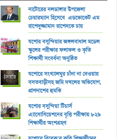
নাটোরের নলডাঙ্গার উপজেলা
চেয়ারম্যান হিসেবে এডভোকেট এম
রাশেদুজ্জামান রাশেদকে চায়
যশোর বসুন্দিয়ার জঙ্গলবাধাল মডেল
স্কুলের পরীক্ষার ফলাফল ও কৃতি
শিক্ষার্থী সংবর্ধনা অনুষ্ঠিত
যশোরে সংখ্যালঘুর চাঁদা না দেওয়ায়
বসতবাড়ীসহ জমি দখলের অভিযোগ,
প্রাণনাশের হুমকি
যশোর বসুন্দিয়া টিচার্স
এ্যাসোসিয়েশনের বৃত্তি পরীক্ষায় ৮২৯
শিক্ষার্থীর অংশগ্রহণ
যশোরে বিবেক’র কৃতি শিক্ষার্থীদের