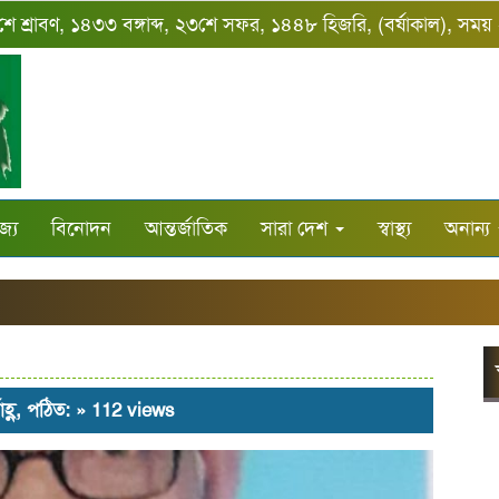
২শে শ্রাবণ, ১৪৩৩ বঙ্গাব্দ, ২৩শে সফর, ১৪৪৮ হিজরি, (বর্ষাকাল), সম
জ্য
বিনোদন
আন্তর্জাতিক
সারা দেশ
স্বাস্থ্য
অনান্য
াহ্ণ, পঠিত: » 112 views