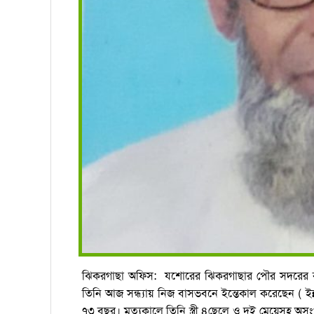
ঝিকরগাছা অফিস: যশোরের ঝিকরগাছার পৌর সদরের কৃষ্
তিনি আজ সন্ধ্যায় নিজ বাসভবনে ইন্তেকাল করেছেন ( ইন্না
৭৩ বছর। মৃত্যুকালে তিনি স্ত্রী ৪ছেলে ও দুই মেয়েসহ অসংখ