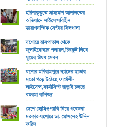
হরিণাকুণ্ডুতে ভ্রাম্যমাণ আদালতের
অভিযানে লাইসেন্সবিহীন
ডায়াগনস্টিক সেন্টার সিলগালা
যশোরে হাসপাতাল থেকে
জুলাইযোদ্ধার পলায়ন,চিরকুট লিখে
ঘুমের ঔষধ সেবন
যশোর ‎মণিরামপুরে ব্যাঙ্গের ছাতার
মতো গড়ে উঠেছে ফার্মেসী-
লাইসেন্স,ফার্মাসিস্ট ছাড়াই চলছে
রমরমা বানিজ্য ‎
দেশে হোমিওপ্যাথি নিয়ে গবেষনা
দরকার-যশোরে ডা. মোসলেহ উদ্দিন
ফরিদ