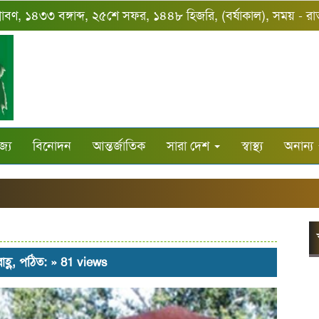
্রাবণ, ১৪৩৩ বঙ্গাব্দ, ২৫শে সফর, ১৪৪৮ হিজরি, (বর্ষাকাল), সময় - র
জ্য
বিনোদন
আন্তর্জাতিক
সারা দেশ
স্বাস্থ্য
অনান্য
হ্ণ, পঠিত: » 81 views