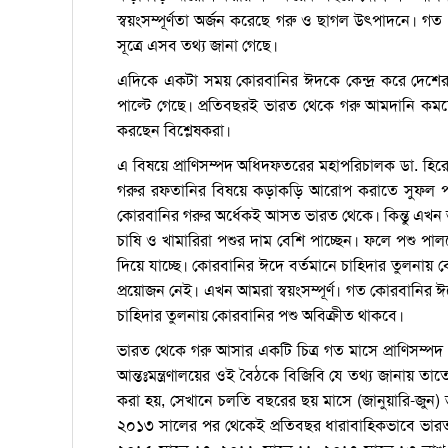
স্বয়ংসম্পূর্ণতা অর্জন করেছে গরু ও ছাগল উৎপাদনে। গ
সূত্রে এসব তথ্য জানা গেছে।
এদিকে একটা সময় কোরবানির ঈদকে কেন্দ্র করে দেশের 
পাল্টে গেছে। প্রতিবছরই ভারত থেকে গরু আমদানি কম
করছেন বিশ্লেষকরা।
এ বিষয়ে প্রাণিসম্পদ অধিদফতরের মহাপরিচালক ডা. হ
গরুর রফতানির বিষয়ে কড়াকড়ি আরোপ করাতে সুফল পাচ্
কোরবানির গরুর অর্ধেকই আসত ভারত থেকে। কিন্তু এখন
চাষি ও খামারিরা পশুর দাম বেশি পাচ্ছেন। ফলে পশু 
দিয়ে যাচ্ছে। কোরবানির ঈদে বর্তমানে চাহিদার তুলন
প্রয়োজন নেই। এখন আমরা স্বয়ংসম্পূর্ণ। গত কোরবানির ঈদ
চাহিদার তুলনায় কোরবানির পশু অবিক্রীত থাকবে।
ভারত থেকে গরু আসার একটি চিত্র গত মাসে প্রাণিসম্পদ
আন্তঃমন্ত্রণালয়ের ওই বৈঠকে বিজিবি যে তথ্য জানায় 
করা হয়, সেখানে চলতি বছরের ছয় মাসে (জানুয়ারি-জুন) 
২০১৩ সালের পর থেকেই প্রতিবছর ধারাবাহিকভাবে ভা