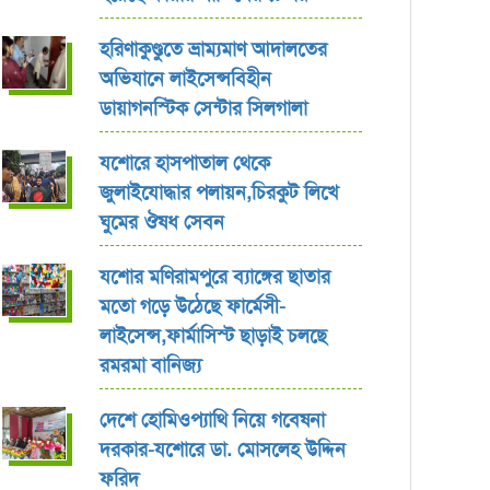
হরিণাকুণ্ডুতে ভ্রাম্যমাণ আদালতের
অভিযানে লাইসেন্সবিহীন
ডায়াগনস্টিক সেন্টার সিলগালা
যশোরে হাসপাতাল থেকে
জুলাইযোদ্ধার পলায়ন,চিরকুট লিখে
ঘুমের ঔষধ সেবন
যশোর ‎মণিরামপুরে ব্যাঙ্গের ছাতার
মতো গড়ে উঠেছে ফার্মেসী-
লাইসেন্স,ফার্মাসিস্ট ছাড়াই চলছে
রমরমা বানিজ্য ‎
দেশে হোমিওপ্যাথি নিয়ে গবেষনা
দরকার-যশোরে ডা. মোসলেহ উদ্দিন
ফরিদ