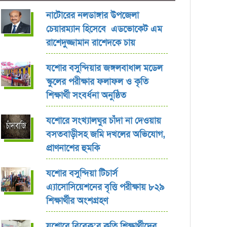
নাটোরের নলডাঙ্গার উপজেলা
চেয়ারম্যান হিসেবে এডভোকেট এম
রাশেদুজ্জামান রাশেদকে চায়
যশোর বসুন্দিয়ার জঙ্গলবাধাল মডেল
স্কুলের পরীক্ষার ফলাফল ও কৃতি
শিক্ষার্থী সংবর্ধনা অনুষ্ঠিত
যশোরে সংখ্যালঘুর চাঁদা না দেওয়ায়
বসতবাড়ীসহ জমি দখলের অভিযোগ,
প্রাণনাশের হুমকি
যশোর বসুন্দিয়া টিচার্স
এ্যাসোসিয়েশনের বৃত্তি পরীক্ষায় ৮২৯
শিক্ষার্থীর অংশগ্রহণ
যশোরে বিবেক’র কৃতি শিক্ষার্থীদের