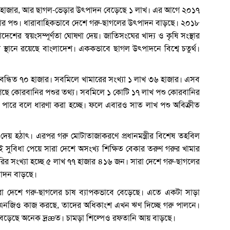
৮ হাজার, আর ছাগল-ভেড়ার উৎপাদন বেড়েছে ১ লাখ। এর আগে ২০১৭
ার পশু। ধারাবাহিকভাবে দেশে গরু-ছাগলের উৎপাদন বাড়ছে। ২০১৮
াদেশের স্বয়ংসম্পূর্ণতা ঘোষণা দেয়। জাতিসংঘের খাদ্য ও কৃষি সংস্থার
শ স্থানে রয়েছে বাংলাদেশ। এককভাবে ছাগল উৎপাদনে বিশ্বে চতুর্থ।
বন্ধিত ৭০ হাজার। সবমিলে খামারের সংখ্যা ১ লাখ ৩৬ হাজার। এসব
গেছে কোরবানির পশুর তথ্য। সবমিলে ১ কোটি ১৭ লাখ পশু কোরবানির
হতে পারে বলে ধারণা করা হচ্ছে। ফলে এবারও সাত লাখ পশু অবিক্রীত
য় হঠাৎ। এরপর গরু মোটাতাজাকরণে প্রধানমন্ত্রীর বিশেষ তহবিল
ুবিধা পেয়ে সারা দেশে অসংখ্য শিক্ষিত বেকার তরুণ গরুর খামার
ির সংখ্যা হচ্ছে ৫ লাখ ৭৭ হাজার ৪১৬ জন। সারা দেশে গরু-ছাগলের
পাদন বাড়ছে।
 সারা দেশে গরু-ছাগলের চাষ ব্যাপকভাবে বেড়েছে। এতে একটা সাড়া
েসব এনজিও কাজ করছে, তাদের অধিকাংশ এখন ঋণ দিচ্ছে গরু পালনে।
বেড়েছে অনেক দ্রæত। চামড়া শিল্পেও রফতানি আয় বাড়ছে।