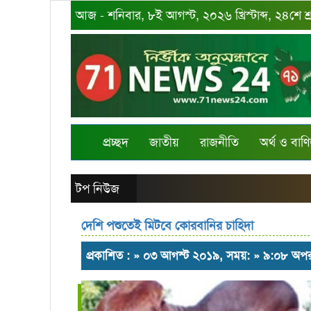
আজ - শনিবার, ৮ই আগস্ট, ২০২৬ খ্রিস্টাব্দ, ২৪শে শ
প্রচ্ছদ
জাতীয়
রাজনীতি
অর্থ ও বাণি
টপ নিউজ
দেশি পশুতেই মিটবে কোরবানির চাহিদা
প্রকাশিত : » ০৩ আগস্ট ২০১৯, সময়: » ৯:০৮ অপরা