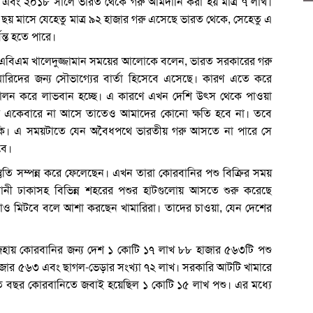
এবং ২০১৮ সালে ভারত থেকে গরু আমদানি করা হয় মাত্র ৭ লাখ।
 ছয় মাসে যেহেতু মাত্র ৯২ হাজার গরু এসেছে ভারত থেকে, সেহেতু এ
যন্ত হতে পারে।
. এবিএম খালেদুজ্জামান সময়ের আলোকে বলেন, ভারত সরকারের গরু
রিদের জন্য সৌভাগ্যের বার্তা হিসেবে এসেছে। কারণ এতে করে
রু পালন করে লাভবান হচ্ছে। এ কারণে এখন দেশি উৎস থেকে পাওয়া
যদি একেবারে না আসে তাতেও আমাদের কোনো ক্ষতি হবে না। তবে
। এ সময়টাতে যেন অবৈধপথে ভারতীয় গরু আসতে না পারে সে
বে।
্তুতি সম্পন্ন করে ফেলেছেন। এখন তারা কোরবানির পশু বিক্রির সময়
জধানী ঢাকাসহ বিভিন্ন শহরের পশুর হাটগুলোয় আসতে শুরু করেছে
াও মিটবে বলে আশা করছেন খামারিরা। তাদের চাওয়া, যেন দেশের
 আজহায় কোরবানির জন্য দেশ ১ কোটি ১৭ লাখ ৮৮ হাজার ৫৬৩টি পশু
 হাজার ৫৬৩ এবং ছাগল-ভেড়ার সংখ্যা ৭২ লাখ। সরকারি আটটি খামারে
গত বছর কোরবানিতে জবাই হয়েছিল ১ কোটি ১৫ লাখ পশু। এর মধ্যে