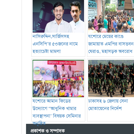
নাসিরুদ্দিন,সার্জিসসহ
যশোরে মেয়ের কাণ্ডে
এনসিপি’র ৫০জনের নামে
জামায়াত এমপির বাসভবন
হত্যাচেষ্টা মামলা
ঘেরাও, মহাসড়ক অবরোধ
যশোরে আমান ফিডের
ঢাকাসহ ৬ জেলায় সেনা
উদ্যোগে “আধুনিক খামার
মোতায়েনের নির্দেশ
ব্যবস্থাপনা’ বিষয়ক সেমিনার
অনুষ্ঠিত
প্রকাশক ও সম্পাদক