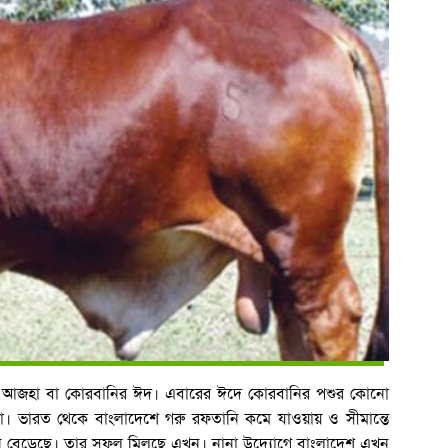
ল আজহা বা কোরবানির ঈদ। এবারের ঈদে কোরবানির পশুর কোনো
া। ভারত থেকে বাংলাদেশে গরু রফতানি কমে যাওয়ায় ও সীমান্তে
বেড়েছে। তার সুফল মিলছে এখন। নানা উদ্যোগে বাংলাদেশ এখন