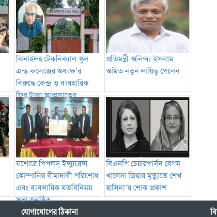
ঝিনাইদহ টেকনিক্যাল স্কুল
প্রতিমন্ত্রী অনিন্দ্য ইসলাম
এন্ড কলেজের অধ্যক্ষ’র
অমিত নতুন দায়িত্ব পেলেন
বিরুদ্ধে কেন্দ্র ও ব্যবহারিক
ফির টাকা আত্মসাতের
অভিযোগ
যশোরে পিপলস্ ইন্স্যুরেন্স
বিএনপি চেয়ারপার্সন বেগম
কোম্পানির বীমাদাবী পরিশোধ
খালেদা জিয়ার মৃত্যুতে শেখ
এবং ব্যবসায়িক মতবিনিময়
হাসিনা’র শোক প্রকাশ
সভা অনুষ্ঠিত
যোগাযোগের ঠিকানা
বি