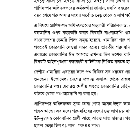
২০১৫ সালে ১৭, ২০১৬ সালে ১১, ২০১৭ সালে ১৩ লাখ 
প্রাণিসম্পদ অধিদফতরের কর্মকর্তারা জানান, চলতি বছরের
বছর শেষে গরু আসার সংখ্যা সর্বোচ্চ দেড় থেকে ২ লাখ পর্
এ বিষয়ে প্রাণিসম্পদ অধিদফতরের সহকারী পরিচালক ড
রফতানির ওপর কড়াকড়ি করার বিষয়টি বাংলাদেশি খামা
বাংলাদেশের ডেইরি শিল্প সমৃদ্ধ হয়েছে, খামারিরা গ
পশুতেই কোরবানি দেওয়া সম্ভব হচ্ছে। ভারতীয় গরু 
এবারের কোরবানির ঈদ আসতে এখনও দিন দশেক বাকি
বিষয়টি আইনশৃঙ্খলা রক্ষাকারী বাহিনীকে নিশ্চিত করতে হ
দেশীয় খামারিরা এবারের ঈদে পশু বিক্রির সব ধরনের প্রস
গুনছেন। ইতোমেধ্য দেশের প্রত্যন্ত এলাকা থেকে রা
কোরবানির পশু। এবারও দেশীয় পশুতে কোরবানির চাহিদ
বাইরে থেকে পশু আমদানি না করা হয়।
প্রাণিসম্পদ অধিদফতর সূত্রে জানা গেছে আসন্ন ঈদুল
প্রস্তুত আছে। এর মধ্যে গরু-মহিষের সংখ্যা ৪৫ লাখ ৮৮
উট-দুম্বাসহ কোরবানির প্রাণী আছে আরও সাত হাজার। 
ছাগল-ভেড়া ছিল ৭১ লাখ। গরু ৪৪ লাখ।