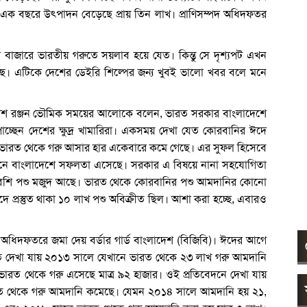
ত এক বছরে উৎপাদন বেড়েছে প্রায় তিন লাখ। প্রাণিসম্পদ অধিদফতর
বাজারে ভারতীয় গরুতে সয়লাব হয়ে যেত। কিন্তু সে দৃশ্যপট এখন
ছে। এটিকে দেশের ডেইরি শিল্পের জন্য খুবই ভালো খবর বলে মনে
িরেশ রঞ্জন ভৌমিক সময়ের আলোকে বলেন, ভারত সরকার বাংলাদেশে
ছেন দেশের ক্ষুদ্র খামারিরা। একসময় দেখা যেত কোরবানির ঈদে
 ভারত থেকে গরু আসার হার একেবারে কমে গেছে। এর সুফল হিসেবে
পালনে বাংলাদেশে সফলতা এসেছে। সরকার এ বিষয়ে নানা সহযোগিতা
ায় বেশি পশু মজুদ আছে। ভারত থেকে কোরবানির পশু আমদানির কোনো
ে প্রস্তুত থাকা ১০ লাখ পশু অবিক্রীত ছিল। আশা করা হচ্ছে, এবারও
 অধিদফতরে জমা দেয় বর্ডার গার্ড বাংলাদেশ (বিজিবি)। ঈদের আগে
তাতে দেখা যায় ২০১৩ সালে যেখানে ভারত থেকে ২৩ লাখ গরু আমদানি
ভারত থেকে গরু এসেছে মাত্র ৯২ হাজার। ওই প্রতিবেদনে দেখা যায়
রত থেকে গরু আমদানি কমেছে। যেমন ২০১৪ সালে আমদানি হয় ২১,