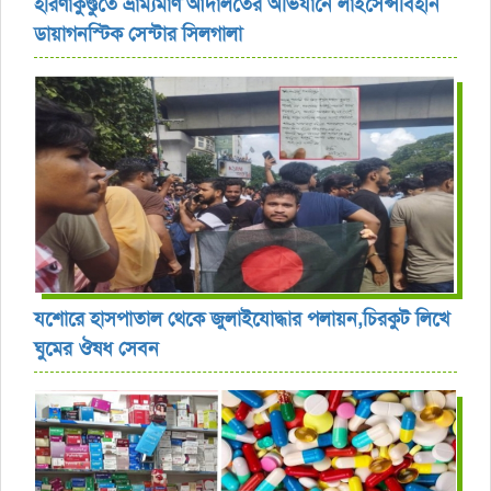
হরিণাকুণ্ডুতে ভ্রাম্যমাণ আদালতের অভিযানে লাইসেন্সবিহীন
ডায়াগনস্টিক সেন্টার সিলগালা
যশোরে হাসপাতাল থেকে জুলাইযোদ্ধার পলায়ন,চিরকুট লিখে
ঘুমের ঔষধ সেবন