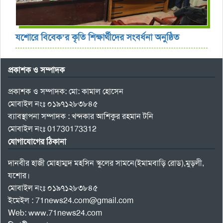
যশোরে বিবেক’র কৃতি শিক্ষার্থীদের সংবর্ধনা অনুষ্ঠিত
প্রকাশক ও সম্পাদক
প্রকাশক ও সম্পাদক: মো: কামাল হোসেন
মোবাইল নংঃ ০১৯৭১২৮৩৮৪৫
ব্যাবস্থাপনা সম্পাদক : খন্দকার আশিকুর রহমান টনি
মোবাইল নংঃ 01730173312
যোগাযোগের ঠিকানা
দানবীর হাজী মোহাম্মদ মহসিন স্কুলের সামনে(ইমামবাড়ি রোড),মুড়লী,
যশোর।
মোবাইল নংঃ ০১৯৭১২৮৩৮৪৫
ইমেইল : 71news24.com@gmail.com
Web: www.71news24.com