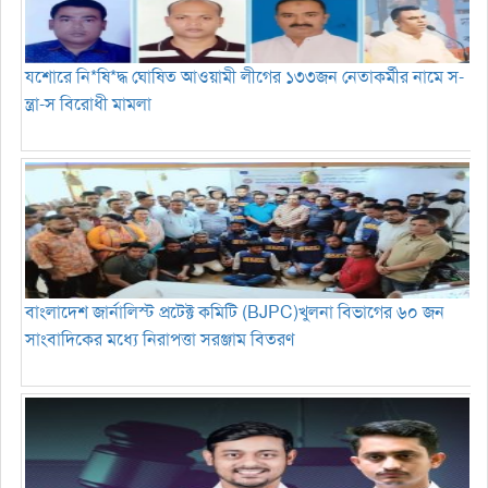
যশোরে নি*ষি*দ্ধ ঘোষিত আওয়ামী লীগের ১৩৩জন নেতাকর্মীর নামে স-
ন্ত্রা-স বিরোধী মামলা
বাংলাদেশ জার্নালিস্ট প্রটেক্ট কমিটি (BJPC)খুলনা বিভাগের ৬০ জন
সাংবাদিকের মধ্যে নিরাপত্তা সরঞ্জাম বিতরণ