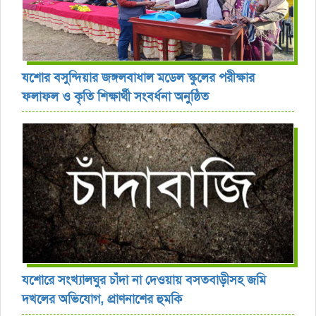
যশোর বসুন্দিয়ার জঙ্গলবাধাল মডেল স্কুলের পরীক্ষার
ফলাফল ও কৃতি শিক্ষার্থী সংবর্ধনা অনুষ্ঠিত
যশোরে সংখ্যালঘুর চাঁদা না দেওয়ায় বসতবাড়ীসহ জমি
দখলের অভিযোগ, প্রাণনাশের হুমকি