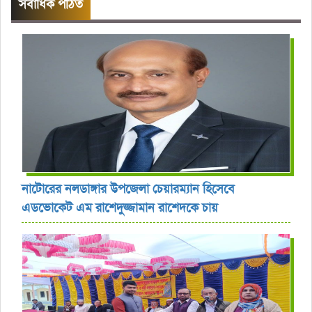
সর্বাধিক পঠিত
নাটোরের নলডাঙ্গার উপজেলা চেয়ারম্যান হিসেবে
এডভোকেট এম রাশেদুজ্জামান রাশেদকে চায়