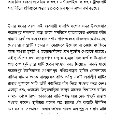
তার নিজ ব্যবসা প্রতিষ্ঠান কাওছার এন্টারপ্রাইজ, কাওছার ট্রান্সপোর্ট
সহ বিভিন্ন প্রতিষ্ঠানে অন্তত ৪০-৫০ জন যুবক এখন কর্ম করছে।
উদার মনের তরুণ এই ব্যবসায়ী সম্প্রতি যশোর সদর উপজেলার
নরেন্দ্রপুর দফাদার পাড়া জামে মসজিদে যাতায়াতের একমাত্র কাঁচা
রাস্তাটি দির্ঘদিন ধরে বেহাল দশায় পরিণত হয়ে থাকলেও চেয়ারম্যান,
মেম্বার’রা রাস্তা’টি সংস্কার বা মেরামতে উদ্যোগ না নেয়ায় মসজিদে
আসা-যাওয়া মুসল্লী ও মহল্লাবাসীদের বেশ দূর্ভোগ পোহাতে হয়েছে।
এই দূর্ভোগের কথা জান্তে পেরে রাজু আহম্মেদ নিজ অর্থে ও উদ্যোগে
প্রায় ৩’শ ফুট রাস্তা মাটি ফেলে সংস্কার করে দিয়েছে। একই সাথে
নরেন্দ্রপুর ইউনিয়নের গোপালপুর পশ্চিমপাড়ার হামিদ গোলদারের
বাড়ির সামনে থেকে নাজমুলের বাড়ি পর্যন্ত একটি জরাজীর্ণ মাটির
রাস্তার দু’পাশে মাটি ভর্তি বস্তাদিয়ে বাঁধ দিয়ে সংস্কার করে দেন।
এছাড়া ৩নং ওয়ার্ডের ছিলুমবাড়িয়া আব্দুর মালেক বিশ্বাসের বাড়ির
সামনে থেকে রিপন ডাক্তারের বাড়ি পর্যন্ত প্রায় দেড় শ’ফুট রাস্তাও
সংস্বার করেন। স্থানীয়রা বলেন অত্র স্থানের এই রাস্তাটি দীর্ঘদিন
মেরামত বা সংস্কার না করায় জনৈক সফিক এর পুকুরে রাস্তার মাটি