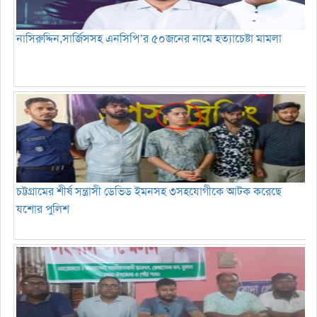
নাসিরুদ্দিন,সার্জিসসহ এনসিপি’র ৫০জনের নামে হত্যাচেষ্টা মামলা
চট্টগ্রামের শীর্ষ সন্ত্রাসী ডেভিড ইমনসহ ৩সহযোগীকে আটক করেছে
যশোর পুলিশ