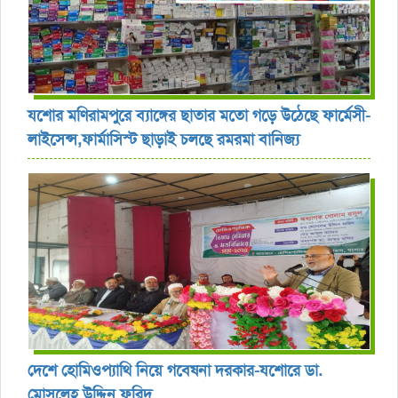
যশোর ‎মণিরামপুরে ব্যাঙ্গের ছাতার মতো গড়ে উঠেছে ফার্মেসী-
লাইসেন্স,ফার্মাসিস্ট ছাড়াই চলছে রমরমা বানিজ্য ‎
দেশে হোমিওপ্যাথি নিয়ে গবেষনা দরকার-যশোরে ডা.
মোসলেহ উদ্দিন ফরিদ