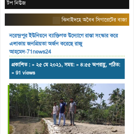
টপ নিউজ
ঝিনাইদহে অবৈধ সিগারেটের বাজার তৈরি কর
নরেন্দ্রপুর ইউনিয়নে ব্যাক্তিগত উদ্যোগে রাস্তা সংস্কার করে
এলাকায় জনপ্রিয়তা অর্জন করেছে রাজু
আহমেদ-71news24
প্রকাশিত : » ২৫ মে ২০২১, সময়: » ৪:৫৫ অপরাহ্ণ, পঠিত:
» 91 views