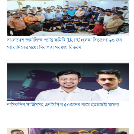
বাংলাদেশ জার্নালিস্ট প্রটেক্ট কমিটি (BJPC)খুলনা বিভাগের ৬০ জন
সাংবাদিকের মধ্যে নিরাপত্তা সরঞ্জাম বিতরণ
নাসিরুদ্দিন,সার্জিসসহ এনসিপি’র ৫০জনের নামে হত্যাচেষ্টা মামলা