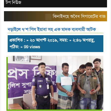
টপ নিউজ
ঝিনাইদহে অবৈধ সিগারেটের বাজার তৈরি 
নড়াইলে ৭’শ পিস ইয়াবা সহ এক মাদক ব্যবসায়ী আটক
প্রকাশিত : » ২০ আগস্ট ২০১৯, সময়: » ২:৪৬ অপরাহ্ণ,
পঠিত: » 99 views