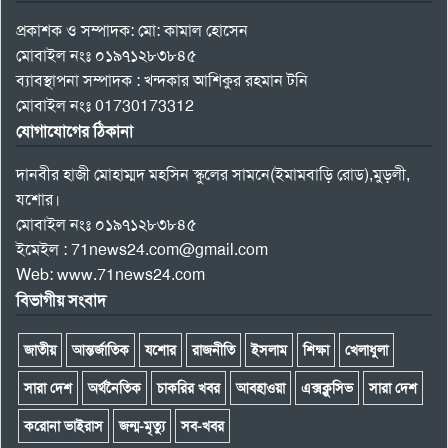
প্রকাশক ও সম্পাদক: মো: কামাল হোসেন
মোবাইল নংঃ ০১৯৭১২৮৩৮৪৫
ব্যাবস্থাপনা সম্পাদক : খন্দকার আশিকুর রহমান টনি
মোবাইল নংঃ 01730173312
যোগাযোগের ঠিকানা
দানবীর হাজী মোহাম্মদ মহসিন স্কুলের সামনে(ইমামবাড়ি রোড),মুড়লী,
যশোর।
মোবাইল নংঃ ০১৯৭১২৮৩৮৪৫
ইমেইল : 71news24.com@gmail.com
Web: www.71news24.com
বিভাগীয় সংবাদ
জাতীয়
আন্তর্জাতিক
যশোর
রাজনীতি
ইসলাম
শিক্ষা
খেলাধুলা
সারা দেশ
অর্থনৈতিক
চাকরির খবর
আবহাওয়া
এক্সক্লুসিভ
সারা দেশ
করোনা ভাইরাস
জন্ম-মৃত্যু
সব-খবর