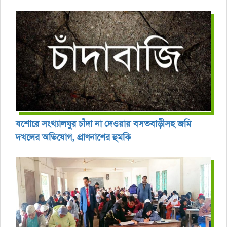
যশোরে সংখ্যালঘুর চাঁদা না দেওয়ায় বসতবাড়ীসহ জমি
দখলের অভিযোগ, প্রাণনাশের হুমকি