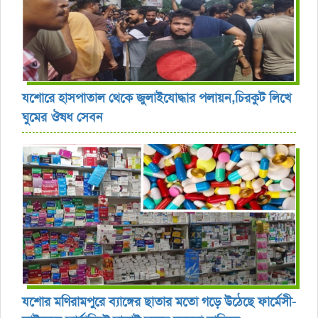
যশোরে হাসপাতাল থেকে জুলাইযোদ্ধার পলায়ন,চিরকুট লিখে
ঘুমের ঔষধ সেবন
যশোর ‎মণিরামপুরে ব্যাঙ্গের ছাতার মতো গড়ে উঠেছে ফার্মেসী-