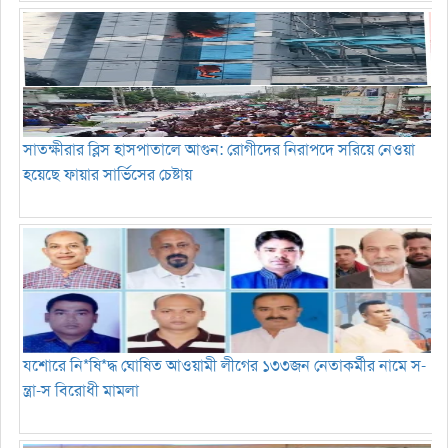
সাতক্ষীরার ব্লিস হাসপাতালে আগুন: রোগীদের নিরাপদে সরিয়ে নেওয়া
হয়েছে ফায়ার সার্ভিসের চেষ্টায়
যশোরে নি*ষি*দ্ধ ঘোষিত আওয়ামী লীগের ১৩৩জন নেতাকর্মীর নামে স-
ন্ত্রা-স বিরোধী মামলা