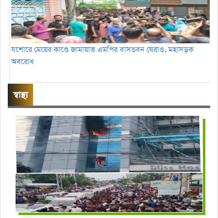
যশোরে মেয়ের কাণ্ডে জামায়াত এমপির বাসভবন ঘেরাও, মহাসড়ক
অবরোধ
স্বাস্থ্য