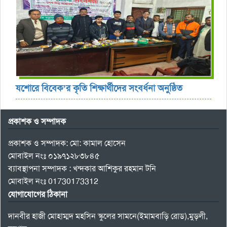
যশোরে বিবেক’র কৃতি শিক্ষার্থীদের সংবর্ধনা অনুষ্ঠিত
প্রকাশক ও সম্পাদক
প্রকাশক ও সম্পাদক: মো: কামাল হোসেন
মোবাইল নংঃ ০১৯৭১২৮৩৮৪৫
ব্যাবস্থাপনা সম্পাদক : খন্দকার আশিকুর রহমান টনি
মোবাইল নংঃ 01730173312
যোগাযোগের ঠিকানা
দানবীর হাজী মোহাম্মদ মহসিন স্কুলের সামনে(ইমামবাড়ি রোড),মুড়লী,