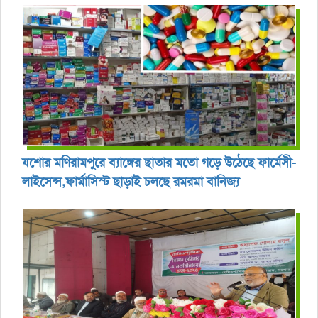
যশোর ‎মণিরামপুরে ব্যাঙ্গের ছাতার মতো গড়ে উঠেছে ফার্মেসী-
লাইসেন্স,ফার্মাসিস্ট ছাড়াই চলছে রমরমা বানিজ্য ‎