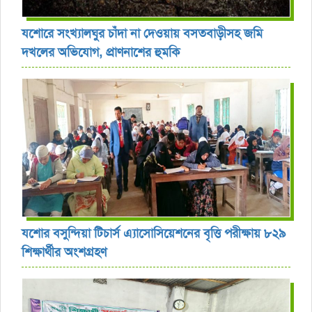
যশোরে সংখ্যালঘুর চাঁদা না দেওয়ায় বসতবাড়ীসহ জমি
দখলের অভিযোগ, প্রাণনাশের হুমকি
যশোর বসুন্দিয়া টিচার্স এ্যাসোসিয়েশনের বৃত্তি পরীক্ষায় ৮২৯
শিক্ষার্থীর অংশগ্রহণ