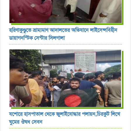
হরিণাকুণ্ডুতে ভ্রাম্যমাণ আদালতের অভিযানে লাইসেন্সবিহীন
ডায়াগনস্টিক সেন্টার সিলগালা
যশোরে হাসপাতাল থেকে জুলাইযোদ্ধার পলায়ন,চিরকুট লিখে
ঘুমের ঔষধ সেবন