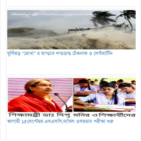
ঘুর্ণিঝড় “মোখা” র তান্ডবে লন্ডভন্ড টেকনাফ ও সেন্টমার্টিন
আগামী ১৫সেপ্টেম্বর এসএসসি,দাখিল ওসমমান পরীক্ষা শুরু