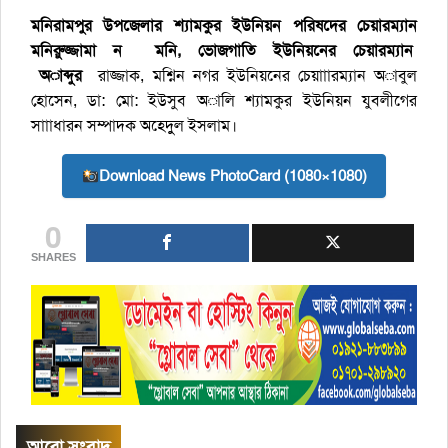
মনিরামপুর উপজেলার শ্যামকুর ইউনিয়ন পরিষদের চেয়ারম্যান
মনিরুুজ্জামা ন মনি, ভোজগাতি ইউনিয়নের চেয়ারম্যান
অাব্দুর
রাজ্জাক, মশ্নিন নগর ইউনিয়নের চেয়াাারম্যান অাবুল
হোসেন, ডা: মো: ইউসুব অালি শ্যামকুর ইউনিয়ন যুবলীগের
সাাাধারন সম্পাদক অহেদুুল ইসলাম।
Download News PhotoCard (1080×1080)
0
SHARES
আরো সংবাদ