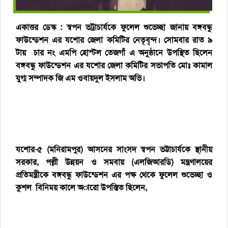
একাত্তর ডেস্ক : স্বপন ভট্রাচার্যকে ফুলেল শুভেচ্ছা জানায় বঙ্গবন্ধু
ফাউন্ডেশন এর যশোর জেলা কমিটির নেতৃবৃন্দ। সোমবার রাত ৯
টায় চার নং এমপি হোস্টল তেজগাঁ এ অনুষ্ঠানে উপস্থিত ছিলেন
বঙ্গবন্ধু ফাউন্ডেশন এর যশোর জেলা কমিটির সভাপতি মোঃ কামাল
যুগ্ম সম্পাদক জি এম ওবায়দুল ইসলাম অভি।
যশোর-৫ (মনিরামপুর) আসনের সাংসদ স্বপন ভট্টাচার্যকে স্থানীয়
সরকার, পল্লী উন্নয়ন ও সমবায় (এলজিআরডি) মন্ত্রণালয়ের
প্রতিমন্ত্রীকে বঙ্গবন্ধু ফাউন্ডেশন এর পক্ষ থেকে ফুলেল শুভেচ্ছা ও
কুশল বিনিময় কালে অারো উপস্তিত ছিলেন,