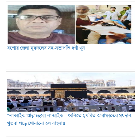
যশোর জেলা যুবদলের সহ-সভাপতি ধণী খুন
“লাব্বাইক আল্লাহহুম্মা লাব্বাইক ” ধ্বনিতে মুখরিত আরাফাতের ময়দান,
খুতবা পড়ে শোনানো হল বাংলায়