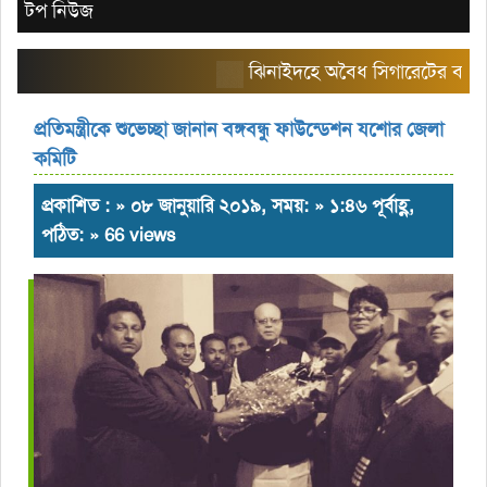
টপ নিউজ
ঝিনাইদহে অবৈধ সিগারেটের বাজার তৈর
প্রতিমন্ত্রীকে শুভেচ্ছা জানান বঙ্গবন্ধু ফাউন্ডেশন যশোর জেলা
কমিটি
প্রকাশিত : » ০৮ জানুয়ারি ২০১৯, সময়: » ১:৪৬ পূর্বাহ্ণ,
পঠিত: » 66 views