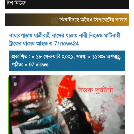
টপ নিউজ
ঝিনাইদহে অবৈধ সিগারেটের বাজার তৈরি করছে
বাঘারপাড়ায় যাত্রীবাহী বাসের ধাক্কায় নারী নিহতও মাটিবাহী
ট্রাকের ধাক্কায় আহত ৩-71news24
প্রকাশিত : » ১৮ ফেব্রুয়ারি ২০২১, সময়: » ১১:৩৯ অপরাহ্ণ,
পঠিত: » 97 views