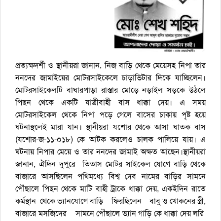
প্রত্যক্ষদর্শী ও স্থানীয়রা জানান, নিজ বাড়ি থেকে মেয়েসহ নিপা তার
ননদের জামাইয়ের মোটরসাইকেলে চাড়াভিটার দিকে যাচ্ছিলেন।
মোটরসাইকেলটি বাঘারপাড়া রাস্তার মোড়ে নড়াইল সড়কে উঠলে
পিছন থেকে একটি যাত্রীবাহী বাস ধাক্কা দেয়। এ সময়
মোটরসাইকেল থেকে নিপা পড়ে গেলে বাসের চাকায় পৃষ্ট হয়ে
ঘটনাস্থলেই মারা যান। স্থানীয়রা যশোর থেকে আসা ঘাতক বাস
(যশোর-জ-১১-০১৮) কে আটক করলেও চালক পালিয়ে যায়। এ
ঘটনায় নিপার মেয়ে ও তার ননদের জামাই অক্ষত আছেন।স্থানীয়রা
জানান, ঐদিন দুপুরে তিতাস মোটর সাইকেল যোগে বাড়ি থেকে
বাজারে আসছিলেন পথিমধ্যে বিশ্ব দেব নামের বাড়ির সামনে
পৌঁছালে পিছন থেকে মাটি বাহী ট্রাকে ধাক্কা দেয়, একইদিন রাতে
কর্মস্থান থেকে ভ্যানযোগে বাড়ি ফিরছিলেন বাবু ও খোকনের স্ত্রী,
বাজারে মসজিদের সামনে পৌঁছালে ভ্যান গাড়ি কে ধাক্কা দেয় লরি