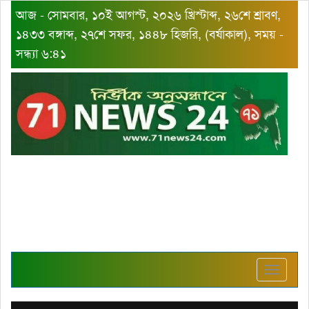
আজ - সোমবার, ১০ই আগস্ট, ২০২৬ খ্রিস্টাব্দ, ২৬শে শ্রাবণ,
১৪৩৩ বঙ্গাব্দ, ২৭শে সফর, ১৪৪৮ হিজরি, (বর্ষাকাল), সময় -
সন্ধ্যা ৬:৪১
Toggle
navigat