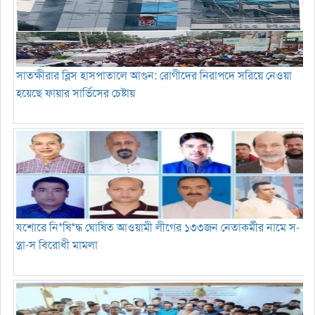
সাতক্ষীরার ব্লিস হাসপাতালে আগুন: রোগীদের নিরাপদে সরিয়ে নেওয়া
হয়েছে ফায়ার সার্ভিসের চেষ্টায়
যশোরে নি*ষি*দ্ধ ঘোষিত আওয়ামী লীগের ১৩৩জন নেতাকর্মীর নামে স-
ন্ত্রা-স বিরোধী মামলা