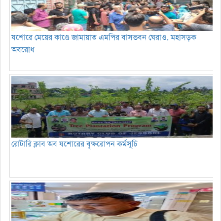
যশোরে মেয়ের কাণ্ডে জামায়াত এমপির বাসভবন ঘেরাও, মহাসড়ক
অবরোধ
রোটারি ক্লাব অব যশোরের বৃক্ষরোপন কর্মসূচি