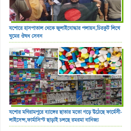
যশোরে হাসপাতাল থেকে জুলাইযোদ্ধার পলায়ন,চিরকুট লিখে
ঘুমের ঔষধ সেবন
যশোর ‎মণিরামপুরে ব্যাঙ্গের ছাতার মতো গড়ে উঠেছে ফার্মেসী-
লাইসেন্স,ফার্মাসিস্ট ছাড়াই চলছে রমরমা বানিজ্য ‎