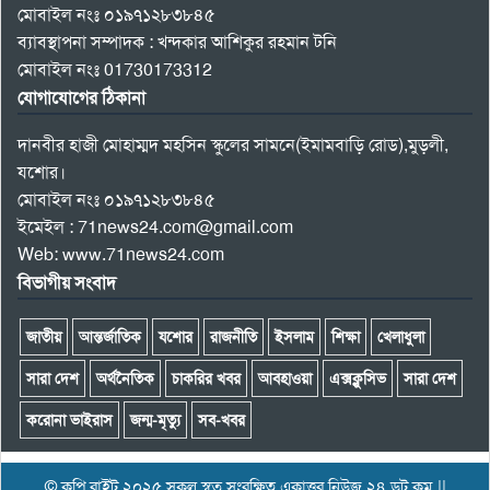
মোবাইল নংঃ ০১৯৭১২৮৩৮৪৫
ব্যাবস্থাপনা সম্পাদক : খন্দকার আশিকুর রহমান টনি
মোবাইল নংঃ 01730173312
যোগাযোগের ঠিকানা
দানবীর হাজী মোহাম্মদ মহসিন স্কুলের সামনে(ইমামবাড়ি রোড),মুড়লী,
যশোর।
মোবাইল নংঃ ০১৯৭১২৮৩৮৪৫
ইমেইল : 71news24.com@gmail.com
Web: www.71news24.com
বিভাগীয় সংবাদ
জাতীয়
আন্তর্জাতিক
যশোর
রাজনীতি
ইসলাম
শিক্ষা
খেলাধুলা
সারা দেশ
অর্থনৈতিক
চাকরির খবর
আবহাওয়া
এক্সক্লুসিভ
সারা দেশ
করোনা ভাইরাস
জন্ম-মৃত্যু
সব-খবর
© কপি রাইট ২০২৫ সকল স্বত্ব সংরক্ষিত একাত্তর নিউজ ২৪ ডট কম ||