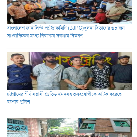
বাংলাদেশ জার্নালিস্ট প্রটেক্ট কমিটি (BJPC)খুলনা বিভাগের ৬০ জন
সাংবাদিকের মধ্যে নিরাপত্তা সরঞ্জাম বিতরণ
চট্টগ্রামের শীর্ষ সন্ত্রাসী ডেভিড ইমনসহ ৩সহযোগীকে আটক করেছে
যশোর পুলিশ