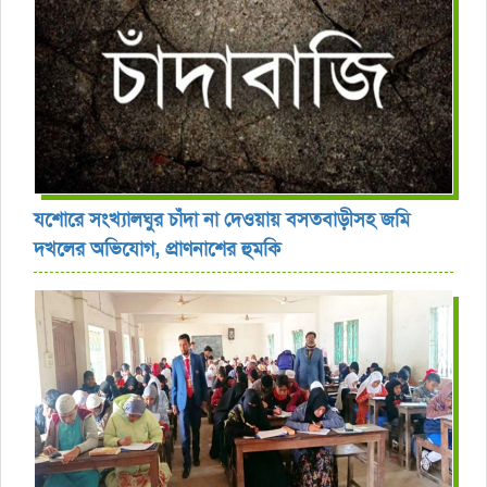
যশোরে সংখ্যালঘুর চাঁদা না দেওয়ায় বসতবাড়ীসহ জমি
দখলের অভিযোগ, প্রাণনাশের হুমকি