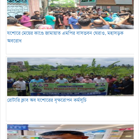
যশোরে মেয়ের কাণ্ডে জামায়াত এমপির বাসভবন ঘেরাও, মহাসড়ক
অবরোধ
রোটারি ক্লাব অব যশোরের বৃক্ষরোপন কর্মসূচি