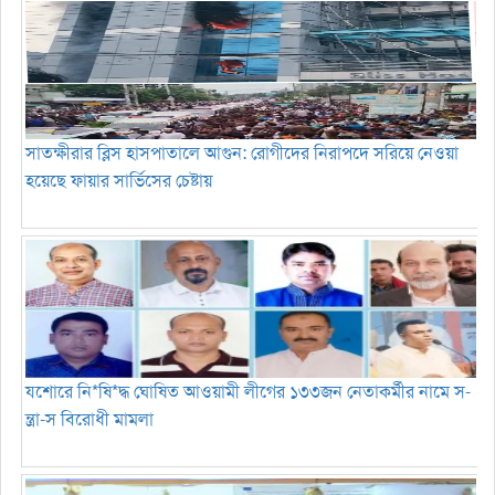
সাতক্ষীরার ব্লিস হাসপাতালে আগুন: রোগীদের নিরাপদে সরিয়ে নেওয়া
হয়েছে ফায়ার সার্ভিসের চেষ্টায়
যশোরে নি*ষি*দ্ধ ঘোষিত আওয়ামী লীগের ১৩৩জন নেতাকর্মীর নামে স-
ন্ত্রা-স বিরোধী মামলা