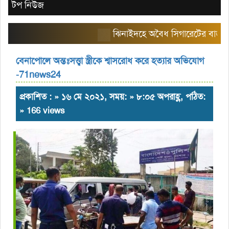
টপ নিউজ
ঝিনাইদহে অবৈধ সিগারেটের বাজার তৈরি 
বেনাপোলে অন্তঃসত্ত্বা স্ত্রীকে শ্বাসরোধ করে হত্যার অভিযোগ
-71news24
প্রকাশিত : » ১৬ মে ২০২১, সময়: » ৮:০৫ অপরাহ্ণ, পঠিত:
» 166 views