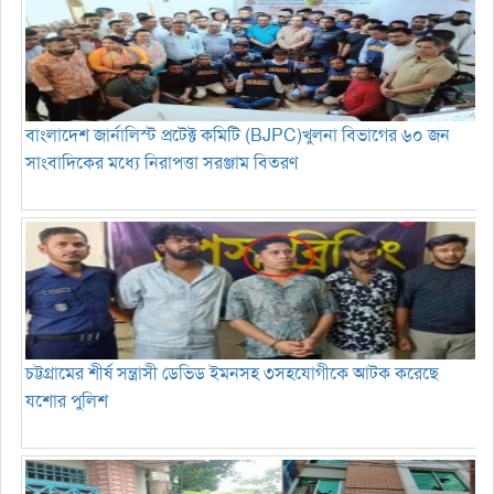
বাংলাদেশ জার্নালিস্ট প্রটেক্ট কমিটি (BJPC)খুলনা বিভাগের ৬০ জন
সাংবাদিকের মধ্যে নিরাপত্তা সরঞ্জাম বিতরণ
চট্টগ্রামের শীর্ষ সন্ত্রাসী ডেভিড ইমনসহ ৩সহযোগীকে আটক করেছে
যশোর পুলিশ