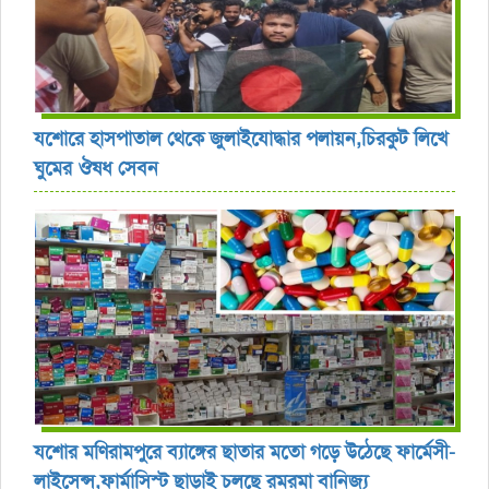
যশোরে হাসপাতাল থেকে জুলাইযোদ্ধার পলায়ন,চিরকুট লিখে
ঘুমের ঔষধ সেবন
যশোর ‎মণিরামপুরে ব্যাঙ্গের ছাতার মতো গড়ে উঠেছে ফার্মেসী-
লাইসেন্স,ফার্মাসিস্ট ছাড়াই চলছে রমরমা বানিজ্য ‎