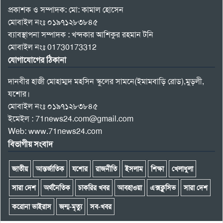
প্রকাশক ও সম্পাদক: মো: কামাল হোসেন
মোবাইল নংঃ ০১৯৭১২৮৩৮৪৫
ব্যাবস্থাপনা সম্পাদক : খন্দকার আশিকুর রহমান টনি
মোবাইল নংঃ 01730173312
যোগাযোগের ঠিকানা
দানবীর হাজী মোহাম্মদ মহসিন স্কুলের সামনে(ইমামবাড়ি রোড),মুড়লী,
যশোর।
মোবাইল নংঃ ০১৯৭১২৮৩৮৪৫
ইমেইল : 71news24.com@gmail.com
Web: www.71news24.com
বিভাগীয় সংবাদ
জাতীয়
আন্তর্জাতিক
যশোর
রাজনীতি
ইসলাম
শিক্ষা
খেলাধুলা
সারা দেশ
অর্থনৈতিক
চাকরির খবর
আবহাওয়া
এক্সক্লুসিভ
সারা দেশ
করোনা ভাইরাস
জন্ম-মৃত্যু
সব-খবর