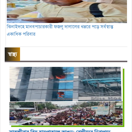
ঝিনাইদহে মানবপাচারকারী ফজলু দালালের খপ্পরে পড়ে সর্বস্বান্ত
একাধিক পরিবার
স্বাস্থ্য