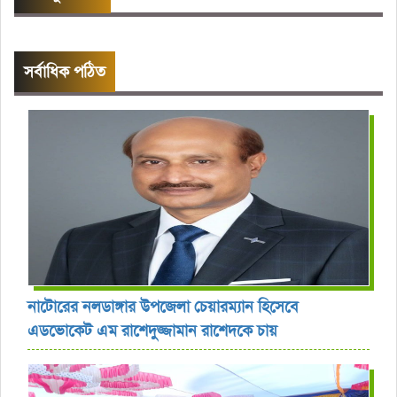
সর্বাধিক পঠিত
নাটোরের নলডাঙ্গার উপজেলা চেয়ারম্যান হিসেবে
এডভোকেট এম রাশেদুজ্জামান রাশেদকে চায়