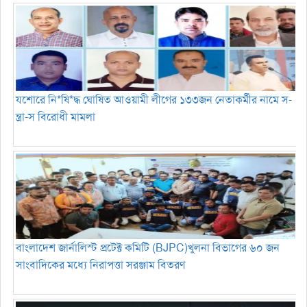
যশোরে নি*ষি*দ্ধ ঘোষিত আওয়ামী লীগের ১৩৩জন নেতাকর্মীর নামে স-
ন্ত্রা-স বিরোধী মামলা
বাংলাদেশ জার্নালিস্ট প্রটেক্ট কমিটি (BJPC)খুলনা বিভাগের ৬০ জন
সাংবাদিকের মধ্যে নিরাপত্তা সরঞ্জাম বিতরণ