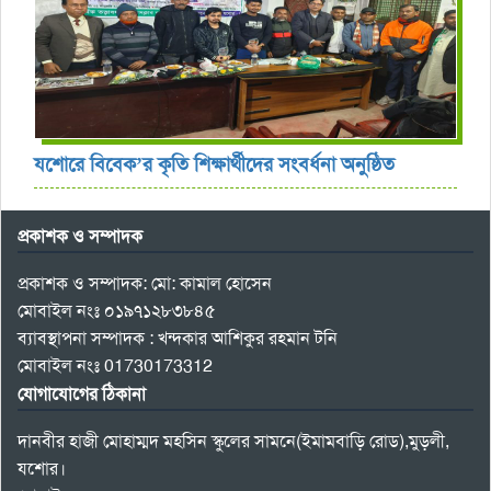
যশোরে বিবেক’র কৃতি শিক্ষার্থীদের সংবর্ধনা অনুষ্ঠিত
প্রকাশক ও সম্পাদক
প্রকাশক ও সম্পাদক: মো: কামাল হোসেন
মোবাইল নংঃ ০১৯৭১২৮৩৮৪৫
ব্যাবস্থাপনা সম্পাদক : খন্দকার আশিকুর রহমান টনি
মোবাইল নংঃ 01730173312
যোগাযোগের ঠিকানা
দানবীর হাজী মোহাম্মদ মহসিন স্কুলের সামনে(ইমামবাড়ি রোড),মুড়লী,
যশোর।