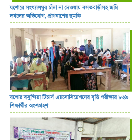
যশোরে সংখ্যালঘুর চাঁদা না দেওয়ায় বসতবাড়ীসহ জমি
দখলের অভিযোগ, প্রাণনাশের হুমকি
যশোর বসুন্দিয়া টিচার্স এ্যাসোসিয়েশনের বৃত্তি পরীক্ষায় ৮২৯
শিক্ষার্থীর অংশগ্রহণ