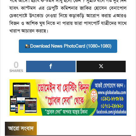
পথে আসে। হঠাৎ কস্টমস সাধু হলো কেন ? সুত্রটি বলে গত দুই দিন
যাবৎ কাস্টমস এর ডেপুটি কমিশনার জাকির হোসেন বেনাপোল
চেকপোষ্টে উৎকোচ নেওয়া নিয়ে কড়াকড়ি আরোপ করায় এআরও
বিজন ও আশিক ঘুষ নিতে না পারায় তারা পাসপোর্ট যাত্রীদের সাথে
খারাপ আচারন করছে।
Download News PhotoCard (1080×1080)
0
SHARES
আরো সংবাদ