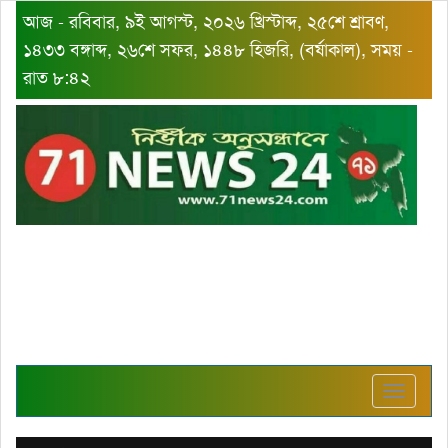
আজ - রবিবার, ৯ই আগস্ট, ২০২৬ খ্রিস্টাব্দ, ২৫শে শ্রাবণ,
১৪৩৩ বঙ্গাব্দ, ২৬শে সফর, ১৪৪৮ হিজরি, (বর্ষাকাল), সময় -
রাত ৮:৪২
Toggle
navigat