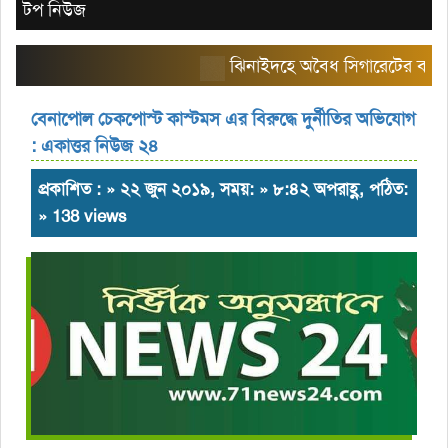
টপ নিউজ
ঝিনাইদহে অবৈধ সিগারেটের বাজার তৈরি
বেনাপোল চেকপোস্ট কাস্টমস এর বিরুদ্ধে দুর্নীতির অভিযোগ
: একাত্তর নিউজ ২৪
প্রকাশিত : » ২২ জুন ২০১৯, সময়: » ৮:৪২ অপরাহ্ণ, পঠিত:
» 138 views