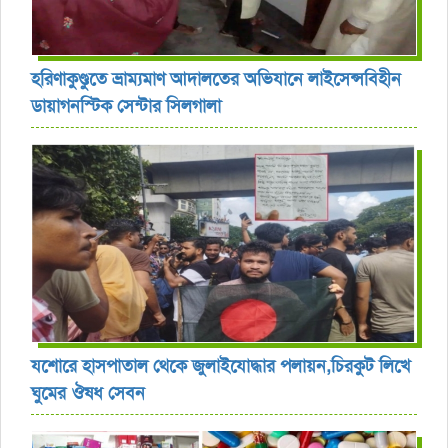
হরিণাকুণ্ডুতে ভ্রাম্যমাণ আদালতের অভিযানে লাইসেন্সবিহীন
ডায়াগনস্টিক সেন্টার সিলগালা
যশোরে হাসপাতাল থেকে জুলাইযোদ্ধার পলায়ন,চিরকুট লিখে
ঘুমের ঔষধ সেবন