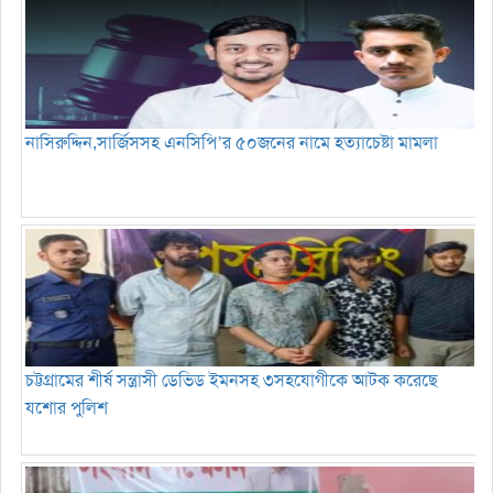
নাসিরুদ্দিন,সার্জিসসহ এনসিপি’র ৫০জনের নামে হত্যাচেষ্টা মামলা
চট্টগ্রামের শীর্ষ সন্ত্রাসী ডেভিড ইমনসহ ৩সহযোগীকে আটক করেছে
যশোর পুলিশ