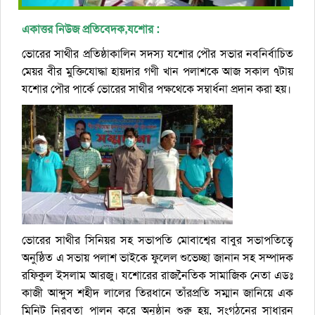
একাত্তর নিউজ প্রতিবেদক,যশোর :
ভোরের সাথীর প্রতিষ্ঠাকালিন সদস্য যশোর পৌর সভার নবনির্বাচিত
মেয়র বীর মুক্তিযোদ্ধা হায়দার গণী খান পলাশকে আজ সকাল ৭টায়
যশোর পৌর পার্কে ভোরের সাথীর পক্ষথেকে সম্বার্ধনা প্রদান করা হয়।
ভোরের সাথীর সিনিয়র সহ সভাপতি মোবাশ্বের বাবুর সভাপতিত্বে
অনুষ্ঠিত এ সভায় পলাশ ভাইকে ফুলেল শুভেচ্ছা জানান সহ সম্পাদক
রফিকুল ইসলাম আরজু। যশোরের রাজনৈতিক সামাজিক নেতা এডঃ
কাজী আব্দুস শহীদ লালের তিরধানে তাঁরপ্রতি সম্মান জানিয়ে এক
মিনিট নিরবতা পালন করে অনুষ্ঠান শুরু হয়, সংগঠনের সাধারন