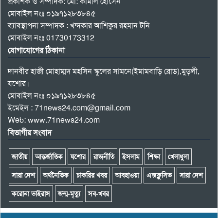
প্রকাশক ও সম্পাদক: মো: কামাল হোসেন
মোবাইল নংঃ ০১৯৭১২৮৩৮৪৫
ব্যাবস্থাপনা সম্পাদক : খন্দকার আশিকুর রহমান টনি
মোবাইল নংঃ 01730173312
যোগাযোগের ঠিকানা
দানবীর হাজী মোহাম্মদ মহসিন স্কুলের সামনে(ইমামবাড়ি রোড),মুড়লী,
যশোর।
মোবাইল নংঃ ০১৯৭১২৮৩৮৪৫
ইমেইল : 71news24.com@gmail.com
Web: www.71news24.com
বিভাগীয় সংবাদ
জাতীয়
আন্তর্জাতিক
যশোর
রাজনীতি
ইসলাম
শিক্ষা
খেলাধুলা
সারা দেশ
অর্থনৈতিক
চাকরির খবর
আবহাওয়া
এক্সক্লুসিভ
সারা দেশ
করোনা ভাইরাস
জন্ম-মৃত্যু
সব-খবর