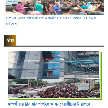
যশোরে মেয়ের কাণ্ডে জামায়াত এমপির বাসভবন ঘেরাও, মহাসড়ক
অবরোধ
স্বাস্থ্য
সাতক্ষীরার ব্লিস হাসপাতালে আগুন: রোগীদের নিরাপদে