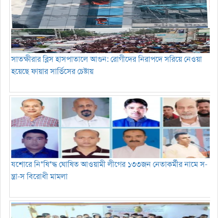
সাতক্ষীরার ব্লিস হাসপাতালে আগুন: রোগীদের নিরাপদে সরিয়ে নেওয়া
হয়েছে ফায়ার সার্ভিসের চেষ্টায়
যশোরে নি*ষি*দ্ধ ঘোষিত আওয়ামী লীগের ১৩৩জন নেতাকর্মীর নামে স-
ন্ত্রা-স বিরোধী মামলা