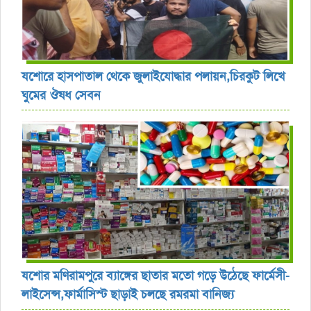
যশোরে হাসপাতাল থেকে জুলাইযোদ্ধার পলায়ন,চিরকুট লিখে
ঘুমের ঔষধ সেবন
যশোর ‎মণিরামপুরে ব্যাঙ্গের ছাতার মতো গড়ে উঠেছে ফার্মেসী-
লাইসেন্স,ফার্মাসিস্ট ছাড়াই চলছে রমরমা বানিজ্য ‎