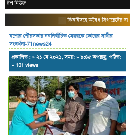
টপ নিউজ
ঝিনাইদহে অবৈধ সিগারেটের বাজার তৈরি 
যশোর পৌরসভার নবনির্বাচিত মেয়রকে ভোরের সাথীর
সংবর্ধনা-71news24
প্রকাশিত : » ২১ মে ২০২১, সময়: » ৯:৪৫ অপরাহ্ণ, পঠিত:
» 101 views