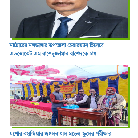
নাটোরের নলডাঙ্গার উপজেলা চেয়ারম্যান হিসেবে
এডভোকেট এম রাশেদুজ্জামান রাশেদকে চায়
যশোর বসুন্দিয়ার জঙ্গলবাধাল মডেল স্কুলের পরীক্ষার