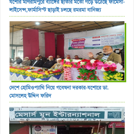
যশোর ‎মণিরামপুরে ব্যাঙ্গের ছাতার মতো গড়ে উঠেছে ফার্মেসী-
লাইসেন্স,ফার্মাসিস্ট ছাড়াই চলছে রমরমা বানিজ্য ‎
দেশে হোমিওপ্যাথি নিয়ে গবেষনা দরকার-যশোরে ডা.
মোসলেহ উদ্দিন ফরিদ