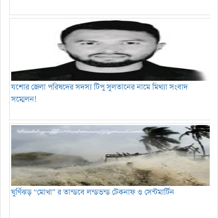
যশোর জেলা পরিষদের সদস্য টিপু সুলতানের নামে মিথ্যা সংবাদ
সম্মেলন!
ঘুর্ণিঝড় “মোখা” র তান্ডবে লন্ডভন্ড টেকনাফ ও সেন্টমার্টিন