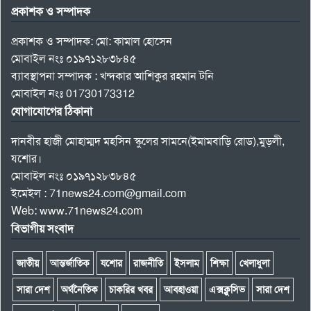
প্রকাশক ও সম্পাদক
প্রকাশক ও সম্পাদক: মো: কামাল হোসেন
মোবাইল নংঃ ০১৯৭১২৮৩৮৪৫
ব্যাবস্থাপনা সম্পাদক : খন্দকার আশিকুর রহমান টনি
মোবাইল নংঃ 01730173312
যোগাযোগের ঠিকানা
দানবীর হাজী মোহাম্মদ মহসিন স্কুলের সামনে(ইমামবাড়ি রোড),মুড়লী,
যশোর।
মোবাইল নংঃ ০১৯৭১২৮৩৮৪৫
ইমেইল : 71news24.com@gmail.com
Web: www.71news24.com
বিভাগীয় সংবাদ
জাতীয়
আন্তর্জাতিক
যশোর
রাজনীতি
ইসলাম
শিক্ষা
খেলাধুলা
সারা দেশ
অর্থনৈতিক
চাকরির খবর
আবহাওয়া
এক্সক্লুসিভ
সারা দেশ