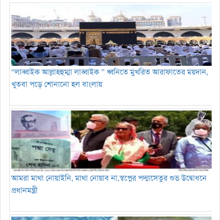
“লাব্বাইক আল্লাহহুম্মা লাব্বাইক ” ধ্বনিতে মুখরিত আরাফাতের ময়দান,
খুতবা পড়ে শোনানো হল বাংলায়
আমরা মাথা নোয়াইনি, মাথা নোয়াব না,স্বপ্নের পদ্মাসেতুর শুভ উদ্বোধনে
প্রধানমন্ত্রী