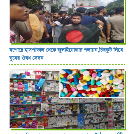
যশোরে হাসপাতাল থেকে জুলাইযোদ্ধার পলায়ন,চিরকুট লিখে
ঘুমের ঔষধ সেবন