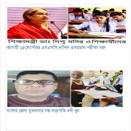
আগামী ১৫সেপ্টেম্বর এসএসসি,দাখিল ওসমমান পরীক্ষা শুরু
যশোর জেলা যুবদলের সহ-সভাপতি ধণী খুন