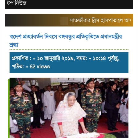
টপ নিউজ
সাতক্ষীরার ব্লিস হাসপাতালে আগুন: রোগীদ
স্বদেশ প্রত্যাবর্তন দিবসে বঙ্গবন্ধুর প্রতিকৃতিতে প্রধানমন্ত্রীর
শ্রদ্ধা
প্রকাশিত : » ১০ জানুয়ারি ২০১৯, সময়: » ১০:১৪ পূর্বাহ্ণ,
পঠিত: » 62 views