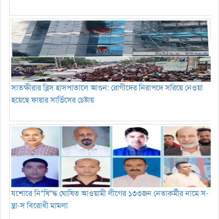
সাতক্ষীরার ব্লিস হাসপাতালে আগুন: রোগীদের নিরাপদে সরিয়ে নেওয়া
হয়েছে ফায়ার সার্ভিসের চেষ্টায়
যশোরে নি*ষি*দ্ধ ঘোষিত আওয়ামী লীগের ১৩৩জন নেতাকর্মীর নামে স-
ন্ত্রা-স বিরোধী মামলা