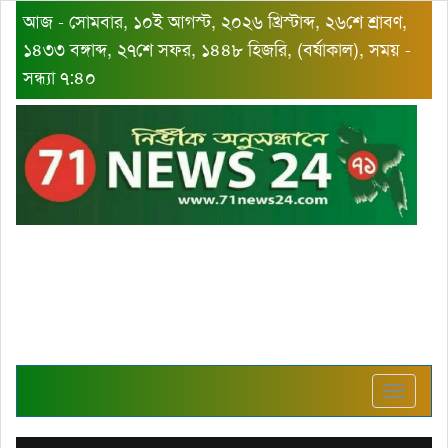
আজ - সোমবার, ১০ই আগস্ট, ২০২৬ খ্রিস্টাব্দ, ২৬শে শ্রাবণ,
১৪৩৩ বঙ্গাব্দ, ২৭শে সফর, ১৪৪৮ হিজরি, (বর্ষাকাল), সময় -
সন্ধ্যা ৭:৪০
Toggle
navigat