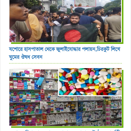
যশোরে হাসপাতাল থেকে জুলাইযোদ্ধার পলায়ন,চিরকুট লিখে
ঘুমের ঔষধ সেবন