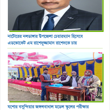
নাটোরের নলডাঙ্গার উপজেলা চেয়ারম্যান হিসেবে
এডভোকেট এম রাশেদুজ্জামান রাশেদকে চায়
যশোর বসুন্দিয়ার জঙ্গলবাধাল মডেল স্কুলের পরীক্ষার