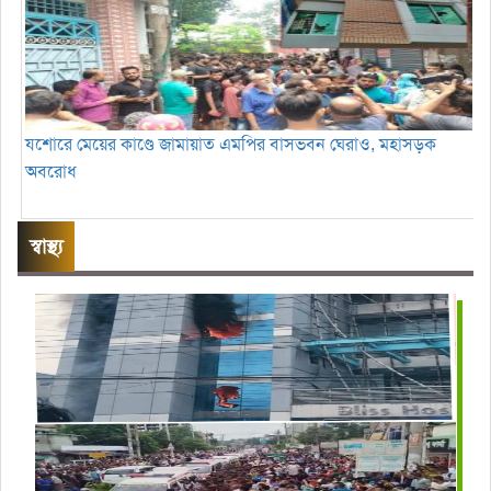
যশোরে মেয়ের কাণ্ডে জামায়াত এমপির বাসভবন ঘেরাও, মহাসড়ক
অবরোধ
স্বাস্থ্য