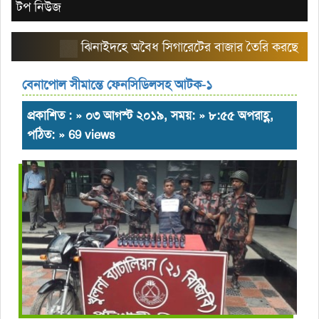
টপ নিউজ
ঝিনাইদহে অবৈধ সিগারেটের বাজার তৈরি করছে এরিয়া ম
বেনাপোল সীমান্তে ফেনসিডিলসহ আটক-১
প্রকাশিত : » ০৩ আগস্ট ২০১৯, সময়: » ৮:৫৫ অপরাহ্ণ,
পঠিত: » 69 views