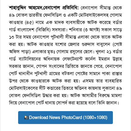
শাহাবুদ্দিন আহমেদ,বেনাপোল প্রতিনিধি:
বেনাপোল সীমান্ত থেকে
৪৯ বোতল ভারতীয় ফেনসিডিল ও একটি মোটরসাইকেলসহ গোলাম
কাওছার (৪৫) নামে এক মাদক ব্যবসায়ীকে আটক করেছে বর্ডার
গার্ড বাংলাদেশ (বিজিবি) সদস্যরা। শনিবার (৩ আগষ্ট) সকাল সাড়ে
১০ টার সময় বেনাপোল পুটখালী সীমান্ত এলাকা থেকে তাকে আটক
করা হয়। আটক কাওছার যশোর জেলার গুরুদাস বাবুলেন (পোষ্ট
অফিস পাড়া) এলাকার মৃতঃ গোলাম রসুলের ছেলে। খুলনা ২১ বর্ডার
গার্ড ব্যাটালিয়নের অধিনায়ক লেফটেন্যান্ট কর্নেল ইমরান উল্লাহ
সরকার জানান, গোপন সংবাদের ভিত্তিতে জানতে পেরে, বেনাপোল
পোর্ট থানাধীন পুটখালী গ্রামের বটতলা পোষ্টের সামনে পাকা রাস্তার
উপর থেকে কাওছারকে আটক করা হয়। এসময় তার ব্যবহারিত
মোটরসাইকেলের সীট কভারের ভিতরে অভিনব কায়দায় লুকানো ৪৯
বোতল ফেনসিডিল উদ্ধার করা হয়। আটক আসামীর বিরুদ্ধে মামলা
দিয়ে বেনাপোল পোর্ট থানায় সোপর্দ করা হয়েছে বলে তিনি জানান।
Download News PhotoCard (1080×1080)