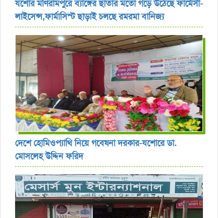
যশোর ‎মণিরামপুরে ব্যাঙ্গের ছাতার মতো গড়ে উঠেছে ফার্মেসী-
লাইসেন্স,ফার্মাসিস্ট ছাড়াই চলছে রমরমা বানিজ্য ‎
দেশে হোমিওপ্যাথি নিয়ে গবেষনা দরকার-যশোরে ডা.
মোসলেহ উদ্দিন ফরিদ