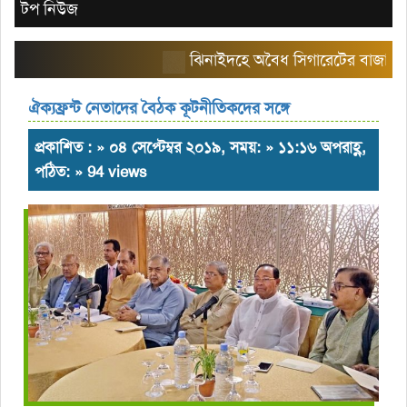
টপ নিউজ
ঝিনাইদহে অবৈধ সিগারেটের বাজার তৈরি 
ঐক্যফ্রন্ট নেতাদের বৈঠক কূটনীতিকদের সঙ্গে
প্রকাশিত : » ০৪ সেপ্টেম্বর ২০১৯, সময়: » ১১:১৬ অপরাহ্ণ,
পঠিত: » 94 views