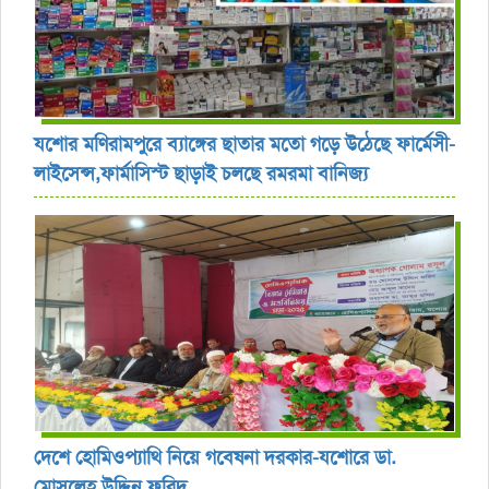
যশোর ‎মণিরামপুরে ব্যাঙ্গের ছাতার মতো গড়ে উঠেছে ফার্মেসী-
লাইসেন্স,ফার্মাসিস্ট ছাড়াই চলছে রমরমা বানিজ্য ‎
দেশে হোমিওপ্যাথি নিয়ে গবেষনা দরকার-যশোরে ডা.
মোসলেহ উদ্দিন ফরিদ