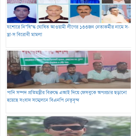
যশোরে নি*ষি*দ্ধ ঘোষিত আওয়ামী লীগের ১৩৩জন নেতাকর্মীর নামে স-
ন্ত্রা-স বিরোধী মামলা
পানি সম্পদ প্রতিমন্ত্রীর বিরুদ্ধে এআই দিয়ে ফেসবুকে অপপ্রচার ছড়ানো
হয়েছে সংবাদ সম্মেলনে বিএনপি নেতৃবৃন্দ