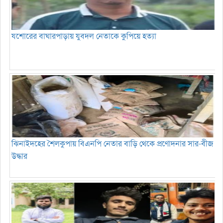
যশোরের বাঘারপাড়ায় যুবদল নেতাকে কুপিয়ে হত্যা
ঝিনাইদহের শৈলকুপায় বিএনপি নেতার বাড়ি থেকে প্রণোদনার সার-বীজ
উদ্ধার