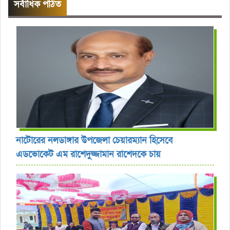
সর্বাধিক পঠিত
নাটোরের নলডাঙ্গার উপজেলা চেয়ারম্যান হিসেবে
এডভোকেট এম রাশেদুজ্জামান রাশেদকে চায়