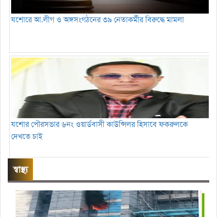
যশোরে আ.লীগ ও অঙ্গসংগঠনের ৩৯ নেতাকর্মীর বিরুদ্ধে মামলা
যশোর পৌরসভার ৬নং ওয়ার্ডবাসী কাউন্সিলর হিসাবে ফকরুলকে
দেখতে চাই
স্বাস্থ্য