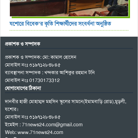
যশোরে বিবেক’র কৃতি শিক্ষার্থীদের সংবর্ধনা অনুষ্ঠিত
প্রকাশক ও সম্পাদক
প্রকাশক ও সম্পাদক: মো: কামাল হোসেন
মোবাইল নংঃ ০১৯৭১২৮৩৮৪৫
ব্যাবস্থাপনা সম্পাদক : খন্দকার আশিকুর রহমান টনি
মোবাইল নংঃ 01730173312
যোগাযোগের ঠিকানা
দানবীর হাজী মোহাম্মদ মহসিন স্কুলের সামনে(ইমামবাড়ি রোড),মুড়লী,
যশোর।
মোবাইল নংঃ ০১৯৭১২৮৩৮৪৫
ইমেইল : 71news24.com@gmail.com
Web: www.71news24.com