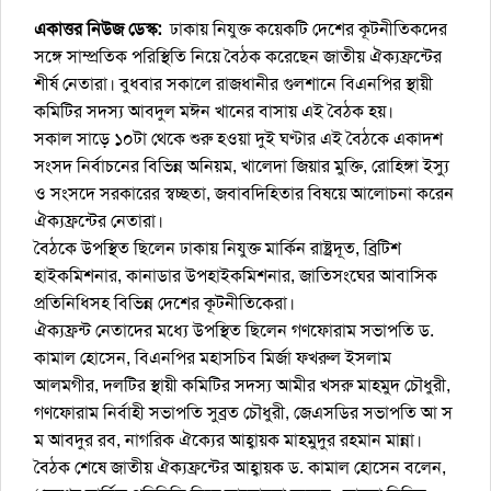
একাত্তর নিউজ ডেস্ক:
ঢাকায় নিযুক্ত কয়েকটি দেশের কূটনীতিকদের
সঙ্গে সাম্প্রতিক পরিস্থিতি নিয়ে বৈঠক করেছেন জাতীয় ঐক্যফ্রন্টের
শীর্ষ নেতারা। বুধবার সকালে রাজধানীর গুলশানে বিএনপির স্থায়ী
কমিটির সদস্য আবদুল মঈন খানের বাসায় এই বৈঠক হয়।
সকাল সাড়ে ১০টা থেকে শুরু হওয়া দুই ঘণ্টার এই বৈঠকে একাদশ
সংসদ নির্বাচনের বিভিন্ন অনিয়ম, খালেদা জিয়ার মুক্তি, রোহিঙ্গা ইস্যু
ও সংসদে সরকারের স্বচ্ছতা, জবাবদিহিতার বিষয়ে আলোচনা করেন
ঐক্যফ্রন্টের নেতারা।
বৈঠকে উপস্থিত ছিলেন ঢাকায় নিযুক্ত মার্কিন রাষ্ট্রদূত, ব্রিটিশ
হাইকমিশনার, কানাডার উপহাইকমিশনার, জাতিসংঘের আবাসিক
প্রতিনিধিসহ বিভিন্ন দেশের কূটনীতিকেরা।
ঐক্যফ্রন্ট নেতাদের মধ্যে উপস্থিত ছিলেন গণফোরাম সভাপতি ড.
কামাল হোসেন, বিএনপির মহাসচিব মির্জা ফখরুল ইসলাম
আলমগীর, দলটির স্থায়ী কমিটির সদস্য আমীর খসরু মাহমুদ চৌধুরী,
গণফোরাম নির্বাহী সভাপতি সুব্রত চৌধুরী, জেএসডির সভাপতি আ স
ম আবদুর রব, নাগরিক ঐক্যের আহ্বায়ক মাহমুদুর রহমান মান্না।
বৈঠক শেষে জাতীয় ঐক্যফ্রন্টের আহ্বায়ক ড. কামাল হোসেন বলেন,