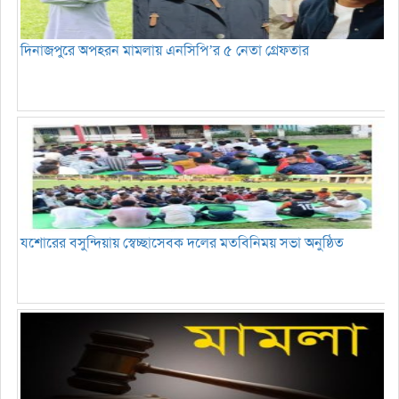
দিনাজপুরে অপহরন মামলায় এনসিপি’র ৫ নেতা গ্রেফতার
যশোরের বসুন্দিয়ায় স্বেচ্ছাসেবক দলের মতবিনিময় সভা অনুষ্ঠিত