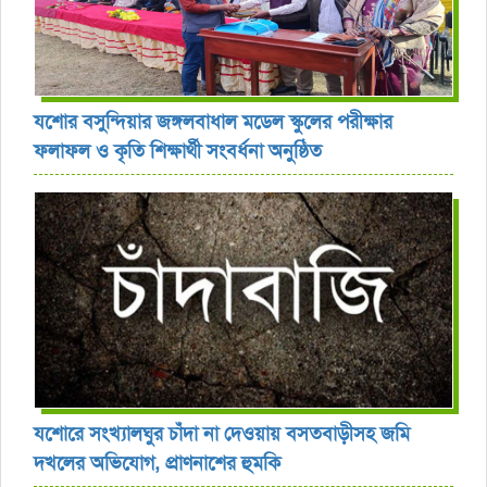
যশোর বসুন্দিয়ার জঙ্গলবাধাল মডেল স্কুলের পরীক্ষার
ফলাফল ও কৃতি শিক্ষার্থী সংবর্ধনা অনুষ্ঠিত
যশোরে সংখ্যালঘুর চাঁদা না দেওয়ায় বসতবাড়ীসহ জমি
দখলের অভিযোগ, প্রাণনাশের হুমকি