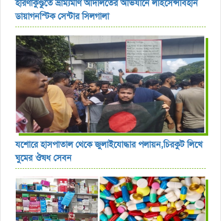
হরিণাকুণ্ডুতে ভ্রাম্যমাণ আদালতের অভিযানে লাইসেন্সবিহীন
ডায়াগনস্টিক সেন্টার সিলগালা
যশোরে হাসপাতাল থেকে জুলাইযোদ্ধার পলায়ন,চিরকুট লিখে
ঘুমের ঔষধ সেবন