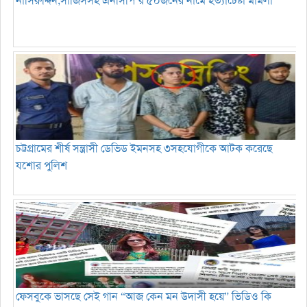
নাসিরুদ্দিন,সার্জিসসহ এনসিপি’র ৫০জনের নামে হত্যাচেষ্টা মামলা
চট্টগ্রামের শীর্ষ সন্ত্রাসী ডেভিড ইমনসহ ৩সহযোগীকে আটক করেছে
যশোর পুলিশ
ফেসবুকে ভাসছে সেই গান “আজ কেন মন উদাসী হয়ে” ভিডিও কি