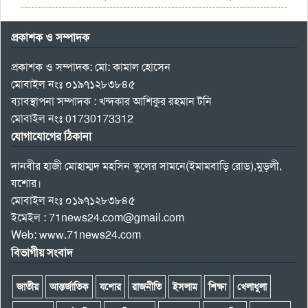
প্রকাশক ও সম্পাদক
প্রকাশক ও সম্পাদক: মো: কামাল হোসেন
মোবাইল নংঃ ০১৯৭১২৮৩৮৪৫
ব্যাবস্থাপনা সম্পাদক : খন্দকার আশিকুর রহমান টনি
মোবাইল নংঃ 01730173312
যোগাযোগের ঠিকানা
দানবীর হাজী মোহাম্মদ মহসিন স্কুলের সামনে(ইমামবাড়ি রোড),মুড়লী,
যশোর।
মোবাইল নংঃ ০১৯৭১২৮৩৮৪৫
ইমেইল : 71news24.com@gmail.com
Web: www.71news24.com
বিভাগীয় সংবাদ
জাতীয়
আন্তর্জাতিক
যশোর
রাজনীতি
ইসলাম
শিক্ষা
খেলাধুলা