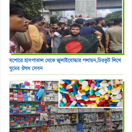
যশোরে হাসপাতাল থেকে জুলাইযোদ্ধার পলায়ন,চিরকুট লিখে
ঘুমের ঔষধ সেবন