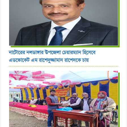
নাটোরের নলডাঙ্গার উপজেলা চেয়ারম্যান হিসেবে
এডভোকেট এম রাশেদুজ্জামান রাশেদকে চায়