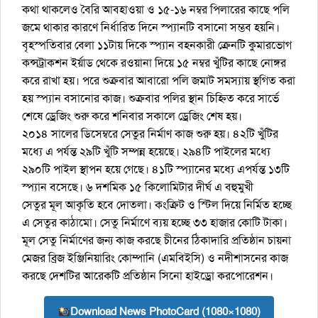
কথা থাকলেও বৈরি আবহাওয়া ও ১৫-১৬ নম্বর পিলারের কাছে পলি
জমে থাকার কারণে নির্ধারিত দিনে স্প্যানটি বসানো সম্ভব হয়নি।
বৃহস্পতিবার বেলা ১১টায় দিকে স্প্যান বহনকারী ক্রেনটি কুমারভোগ
কন্সট্রাকশন ইর্য়াড থেকে রওয়ানা দিয়ে ১৫ নম্বর খুঁটির কাছে নোঙ্গর
করে রাখা হয়। পরে শুক্রবার আবারো পলি জমাট সমস্যায় স্থগিত করা
হয় স্প্যান বসানোর কাজ। শুক্রবার পলির স্থান চিহ্নিত করে সার্ভে
শেষে ড্রেজিং শুরু করে শনিবার সকালে ড্রেজিং শেষ হয়।
২০১৪ সালের ডিসেম্বরে সেতুর নির্মাণ কাজ শুরু হয়। ৪২টি খুঁটির
মধ্যে এ পর্যন্ত ২৯টি খুঁটি সম্পন্ন হয়েছে। ২৯৪টি পাইলের মধ্যে
২৯০টি পাইল স্থাপন হয়ে গেছে। ৪১টি স্প্যানের মধ্যে এপর্যন্ত ১৩টি
স্প্যান বসেছে। ৬ দশমিক ১৫ কিলোমিটার দীর্ঘ এ বহুমুখী
সেতুর মূল আকৃতি হবে দোতলা। কংক্রিট ও স্টিল দিয়ে নির্মিত হচ্ছে
এ সেতুর কাঠামো। সেতু নির্মাণে ব্যয় হচ্ছে ৩৩ হাজার কোটি টাকা।
মূল সেতু নির্মাণের জন্য কাজ করছে চীনের ঠিকাদারি প্রতিষ্ঠান চায়না
মেজর ব্রিজ ইঞ্জিনিয়ারিং কোম্পানি (এমবিইসি) ও নদীশাসনের কাজ
করছে দেশটির আরেকটি প্রতিষ্ঠান সিনো হাইড্রো করপোরেশন।
Download News PhotoCard (1080×1080)