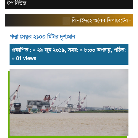
টপ নিউজ
ঝিনাইদহে অবৈধ সিগারেটের বাজার তৈর
পদ্মা সেতুর ২১০০ মিটার দৃশ্যমান
প্রকাশিত : » ২৯ জুন ২০১৯, সময়: » ৮:০০ অপরাহ্ণ, পঠিত:
» 81 views