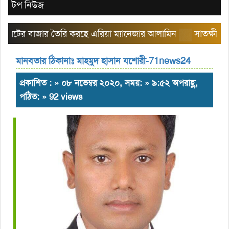
টপ নিউজ
 বাজার তৈরি করছে এরিয়া ম্যানেজার আলামিন
সাতক্ষীরার ব্লিস
মানবতার ঠিকানাঃ মাহমুদ হাসান যশোরী-71news24
প্রকাশিত : » ০৮ নভেম্বর ২০২০, সময়: » ৯:৫২ অপরাহ্ণ,
পঠিত: » 92 views