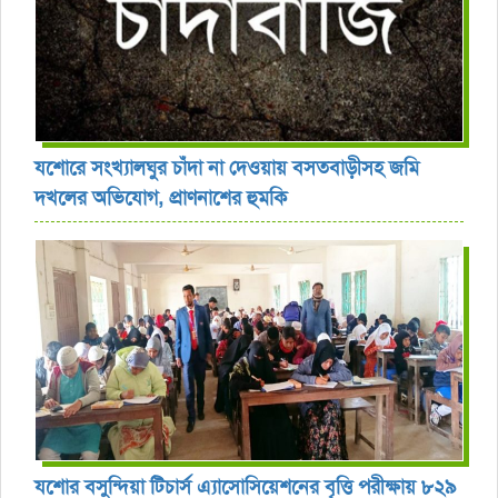
যশোরে সংখ্যালঘুর চাঁদা না দেওয়ায় বসতবাড়ীসহ জমি
দখলের অভিযোগ, প্রাণনাশের হুমকি
যশোর বসুন্দিয়া টিচার্স এ্যাসোসিয়েশনের বৃত্তি পরীক্ষায় ৮২৯