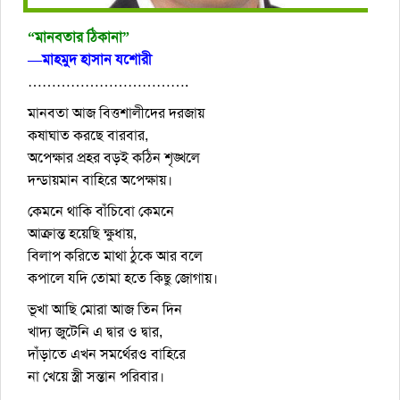
“মানবতার ঠিকানা”
—মাহমুদ হাসান যশোরী
…………………………….
মানবতা আজ বিত্তশালীদের দরজায়
কষাঘাত করছে বারবার,
অপেক্ষার প্রহর বড়ই কঠিন শৃঙ্খলে
দন্ডায়মান বাহিরে অপেক্ষায়।
কেমনে থাকি বাঁচিবো কেমনে
আক্রান্ত হয়েছি ক্ষুধায়,
বিলাপ করিতে মাথা ঠুকে আর বলে
কপালে যদি তোমা হতে কিছু জোগায়।
ভূখা আছি মোরা আজ তিন দিন
খাদ্য জুটেনি এ দ্বার ও দ্বার,
দাঁড়াতে এখন সমর্থেরও বাহিরে
না খেয়ে স্ত্রী সন্তান পরিবার।