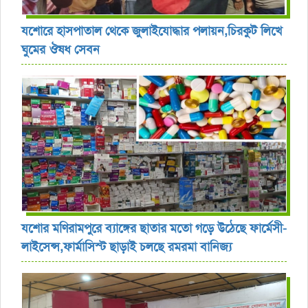
যশোরে হাসপাতাল থেকে জুলাইযোদ্ধার পলায়ন,চিরকুট লিখে
ঘুমের ঔষধ সেবন
যশোর ‎মণিরামপুরে ব্যাঙ্গের ছাতার মতো গড়ে উঠেছে ফার্মেসী-
লাইসেন্স,ফার্মাসিস্ট ছাড়াই চলছে রমরমা বানিজ্য ‎