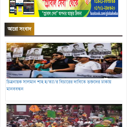
আরো সংবাদ
চিত্রনায়ক সালমান শাহ হ/ত্যা/র বিচারের দাবিতে ভক্তদের ঢাকায়
মানববন্ধন