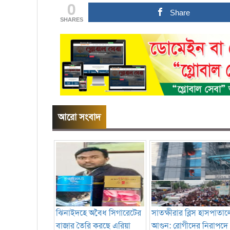
0
Share
SHARES
আরো সংবাদ
ঝিনাইদহে অবৈধ সিগারেটের
সাতক্ষীরার ব্লিস হাসপাতাল
বাজার তৈরি করছে এরিয়া
আগুন: রোগীদের নিরাপদে