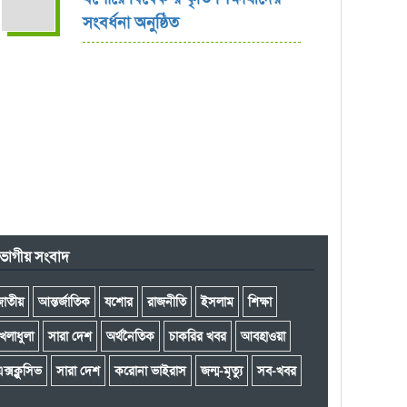
সংবর্ধনা অনুষ্ঠিত
ভাগীয় সংবাদ
জাতীয়
আন্তর্জাতিক
যশোর
রাজনীতি
ইসলাম
শিক্ষা
েলাধুলা
সারা দেশ
অর্থনৈতিক
চাকরির খবর
আবহাওয়া
ক্সক্লুসিভ
সারা দেশ
করোনা ভাইরাস
জন্ম-মৃত্যু
সব-খবর