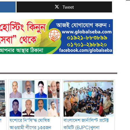
Tweet
ে
যশোরে নি*ষি*দ্ধ ঘোষিত
বাংলাদেশ জার্নালিস্ট প্রটেক্ট
আওয়ামী লীগের ১৩৩জন
কমিটি (BJPC)খুলনা