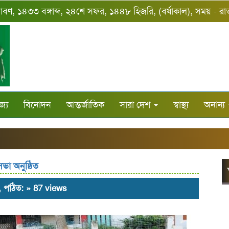
শ্রাবণ, ১৪৩৩ বঙ্গাব্দ, ২৪শে সফর, ১৪৪৮ হিজরি, (বর্ষাকাল), সময় - র
জ্য
বিনোদন
আন্তর্জাতিক
সারা দেশ
স্বাস্থ্য
অনান্য
সভা অনুষ্ঠিত
ণ, পঠিত: » 87 views