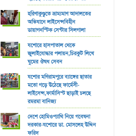
হরিণাকুণ্ডুতে ভ্রাম্যমাণ আদালতের
অভিযানে লাইসেন্সবিহীন
ডায়াগনস্টিক সেন্টার সিলগালা
যশোরে হাসপাতাল থেকে
জুলাইযোদ্ধার পলায়ন,চিরকুট লিখে
ঘুমের ঔষধ সেবন
যশোর ‎মণিরামপুরে ব্যাঙ্গের ছাতার
মতো গড়ে উঠেছে ফার্মেসী-
লাইসেন্স,ফার্মাসিস্ট ছাড়াই চলছে
রমরমা বানিজ্য ‎
দেশে হোমিওপ্যাথি নিয়ে গবেষনা
দরকার-যশোরে ডা. মোসলেহ উদ্দিন
ফরিদ