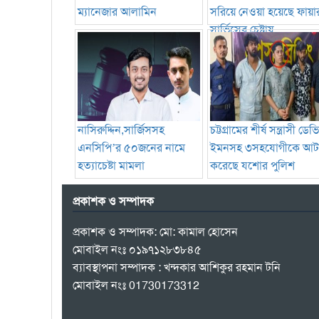
ম্যানেজার আলামিন
সরিয়ে নেওয়া হয়েছে ফায়া
সার্ভিসের চেষ্টায়
নাসিরুদ্দিন,সার্জিসসহ
চট্টগ্রামের শীর্ষ সন্ত্রাসী ডে
এনসিপি’র ৫০জনের নামে
ইমনসহ ৩সহযোগীকে আ
হত্যাচেষ্টা মামলা
করেছে যশোর পুলিশ
প্রকাশক ও সম্পাদক
প্রকাশক ও সম্পাদক: মো: কামাল হোসেন
মোবাইল নংঃ ০১৯৭১২৮৩৮৪৫
ব্যাবস্থাপনা সম্পাদক : খন্দকার আশিকুর রহমান টনি
মোবাইল নংঃ 01730173312