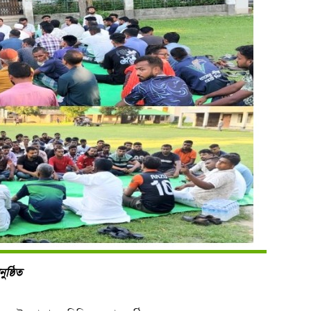
ুষ্ঠিত