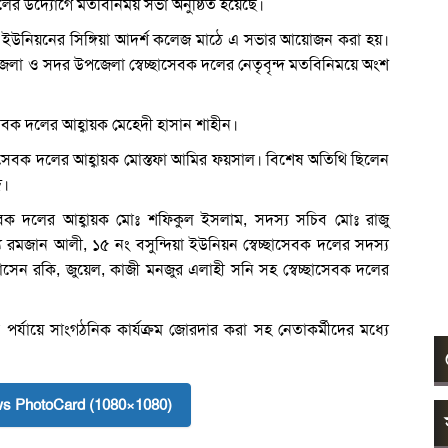
লের উদ্যোগে মতবিনিময় সভা অনুষ্ঠিত হয়েছে।
া ইউনিয়নের সিঙ্গিয়া আদর্শ কলেজ মাঠে এ সভার আয়োজন করা হয়।
গে জেলা ও সদর উপজেলা স্বেচ্ছাসেবক দলের নেতৃবৃন্দ মতবিনিময়ে অংশ
াসেবক দলের আহ্বায়ক মেহেদী হাসান শাহীন।
ছাসেবক দলের আহ্বায়ক মোস্তফা আমির ফয়সাল। বিশেষ অতিথি ছিলেন
দ।
েবক দলের আহ্বায়ক মোঃ শফিকুল ইসলাম, সদস্য সচিব মোঃ রাজু
মজান আলী, ১৫ নং বসুন্দিয়া ইউনিয়ন স্বেচ্ছাসেবক দলের সদস্য
োসেন রকি, জুয়েল, কাজী মনজুর এলাহী সনি সহ স্বেচ্ছাসেবক দলের
র্যায়ে সাংগঠনিক কার্যক্রম জোরদার করা সহ নেতাকর্মীদের মধ্যে
s PhotoCard (1080×1080)