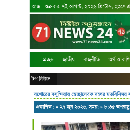
আজ - শুক্রবার, ৭ই আগস্ট, ২০২৬ খ্রিস্টাব্দ, ২৩শে 
প্রচ্ছদ
জাতীয়
রাজনীতি
অর্থ ও বাণি
টপ নিউজ
যশোরের বসুন্দিয়ায় স্বেচ্ছাসেবক দলের মতবিনিময় 
প্রকাশিত : » ২৭ জুন ২০২৬, সময়: » ৮:৩৫ অপরাহ্