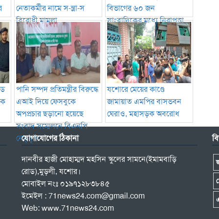
র
নেতাকর্মীর নামে স-ন্ত্রা-স
বিভাগের ৬০ জন
বিরোধী মামলা
সাংবাদিকের মধ্যে নিরাপত্তা
সরঞ্জাম বিতরণ
ভিড
পানি সম্পদ প্রতিমন্ত্রীর বিরুদ্ধে
যশোরে মেয়ের কাণ্ডে
টক
এআই দিয়ে ফেসবুকে
জামায়াত এমপির বাসভবন
অপপ্রচার ছড়ানো হয়েছে
ঘেরাও, মহাসড়ক অবরোধ
সংবাদ সম্মেলনে বিএনপি
নেতৃবৃন্দ
যোগাযোগের ঠিকানা
বি
দানবীর হাজী মোহাম্মদ মহসিন স্কুলের সামনে(ইমামবাড়ি
রোড),মুড়লী, যশোর।
খ
মোবাইল নংঃ ০১৯৭১২৮৩৮৪৫
ইমেইল : 71news24.com@gmail.com
এ
Web: www.71news24.com