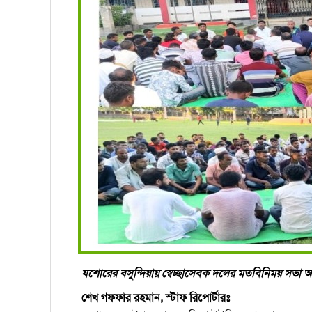
যশোরের বসুন্দিয়ায় স্বেচ্ছাসেবক দলের মতবিনিময় সভা অন
শেখ গফফার রহমান, স্টাফ রিপোর্টারঃ