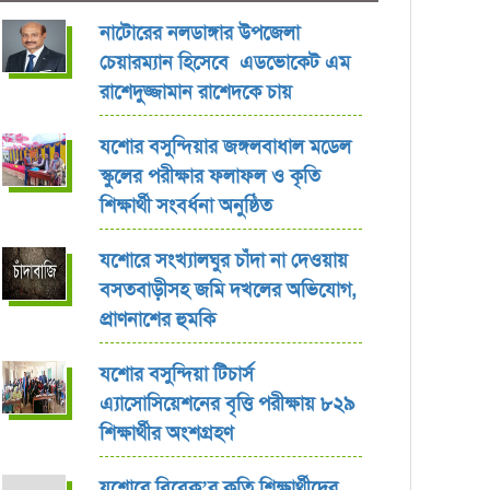
নাটোরের নলডাঙ্গার উপজেলা
চেয়ারম্যান হিসেবে এডভোকেট এম
রাশেদুজ্জামান রাশেদকে চায়
যশোর বসুন্দিয়ার জঙ্গলবাধাল মডেল
স্কুলের পরীক্ষার ফলাফল ও কৃতি
শিক্ষার্থী সংবর্ধনা অনুষ্ঠিত
যশোরে সংখ্যালঘুর চাঁদা না দেওয়ায়
বসতবাড়ীসহ জমি দখলের অভিযোগ,
প্রাণনাশের হুমকি
যশোর বসুন্দিয়া টিচার্স
এ্যাসোসিয়েশনের বৃত্তি পরীক্ষায় ৮২৯
শিক্ষার্থীর অংশগ্রহণ
যশোরে বিবেক’র কৃতি শিক্ষার্থীদের