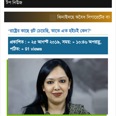
টপ নিউজ
ঝিনাইদহে অবৈধ সিগারেটের বাজার তৈরি 
‘রাষ্ট্রের কাছে প্লট চেয়েছি, তাতে এত হইচই কেন?’
প্রকাশিত : » ২৫ আগস্ট ২০১৯, সময়: » ১০:৪৬ অপরাহ্ণ,
পঠিত: » 91 views