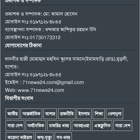
প্রকাশক ও সম্পাদক
প্রকাশক ও সম্পাদক: মো: কামাল হোসেন
মোবাইল নংঃ ০১৯৭১২৮৩৮৪৫
ব্যাবস্থাপনা সম্পাদক : খন্দকার আশিকুর রহমান টনি
মোবাইল নংঃ 01730173312
যোগাযোগের ঠিকানা
দানবীর হাজী মোহাম্মদ মহসিন স্কুলের সামনে(ইমামবাড়ি রোড),মুড়লী,
যশোর।
মোবাইল নংঃ ০১৯৭১২৮৩৮৪৫
ইমেইল : 71news24.com@gmail.com
Web: www.71news24.com
বিভাগীয় সংবাদ
জাতীয়
আন্তর্জাতিক
যশোর
রাজনীতি
ইসলাম
শিক্ষা
খেলাধুলা
সারা দেশ
অর্থনৈতিক
চাকরির খবর
আবহাওয়া
এক্সক্লুসিভ
সারা দেশ
করোনা ভাইরাস
জন্ম-মৃত্যু
সব-খবর