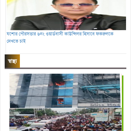
যশোর পৌরসভার ৬নং ওয়ার্ডবাসী কাউন্সিলর হিসাবে ফকরুলকে
দেখতে চাই
স্বাস্থ্য