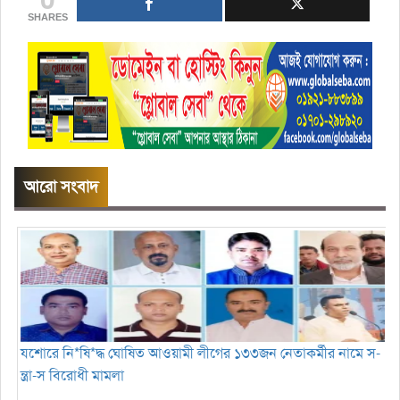
SHARES
আরো সংবাদ
যশোরে নি*ষি*দ্ধ ঘোষিত আওয়ামী লীগের ১৩৩জন নেতাকর্মীর নামে স-
ন্ত্রা-স বিরোধী মামলা