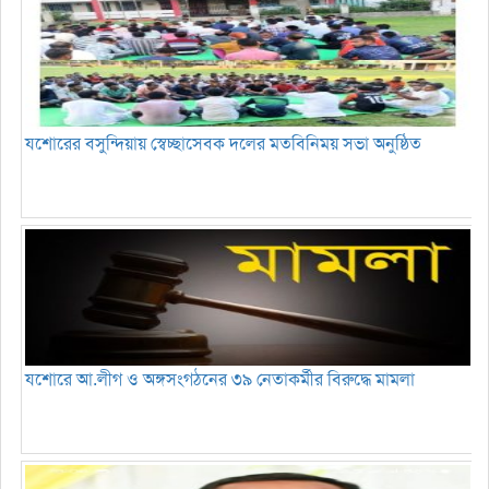
যশোরের বসুন্দিয়ায় স্বেচ্ছাসেবক দলের মতবিনিময় সভা অনুষ্ঠিত
যশোরে আ.লীগ ও অঙ্গসংগঠনের ৩৯ নেতাকর্মীর বিরুদ্ধে মামলা