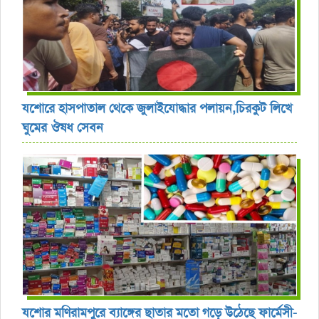
যশোরে হাসপাতাল থেকে জুলাইযোদ্ধার পলায়ন,চিরকুট লিখে
ঘুমের ঔষধ সেবন
যশোর ‎মণিরামপুরে ব্যাঙ্গের ছাতার মতো গড়ে উঠেছে ফার্মেসী-