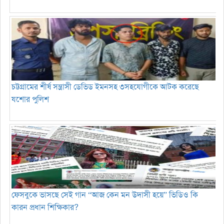
চট্টগ্রামের শীর্ষ সন্ত্রাসী ডেভিড ইমনসহ ৩সহযোগীকে আটক করেছে
যশোর পুলিশ
ফেসবুকে ভাসছে সেই গান “আজ কেন মন উদাসী হয়ে” ভিডিও কি
কারন প্রধান শিক্ষিকার?