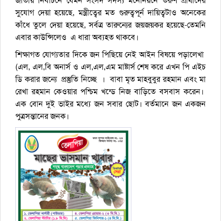
জাতীয় নির্বাচনে যেমন সংসদ সদস্য মনোনয়নে তরুণ প্রার্থীদের
সুযোগ দেয়া হয়েছে, মন্ত্রীত্বের মত গুরুত্বপূর্ন দায়িত্বটাও অনেকের
কাঁধে তুলে দেয়া হয়েছে, সর্বত্র তারুন্যের জয়জয়কর হয়েছে-তেমনি
এবার কাউন্সিলেও এ ধারা অব্যহত থাকবে।
শিক্ষাগত যোগ্যতার দিকে জন পিছিয়ে নেই আইন বিষয়ে পড়ালেখা
(এল, এল,বি অনার্স ও এল,এল,এম মাষ্টার্স শেষ করে এখন পি এইচ
ডি করার জন্যে প্রস্তুতি নিচ্ছে । বাবা মৃত মাহবুবুর রহমান এবং মা
রেখা রহমান কেওয়ার পশ্চিম খন্ডে নিজ বাড়িতে বসবাস করেন।
এক বোন দুই ভাইর মধ্যে জন সবার ছোট। বর্তমানে জন একজন
পুত্রসন্তানের জনক।