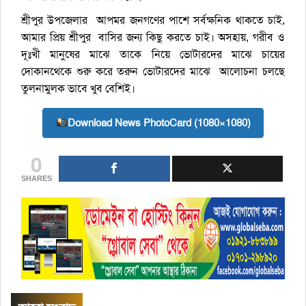
শ্রীপুর উপজেলার আপমর জনগণের পাশে সর্বক্ষনিক থাকতে চাই,
আমার প্রিয় শ্রীপুর বাসির জন্য কিছু করতে চাই। অসহায়, গরীব ও
দূঃখী মানুষের মাঝে তাকে নিয়ে ভোটারদের মাঝে চায়ের
দোকানথেকে শুরু করে তরুন ভোটারদের মাঝে আলোচনা চলছে
তুলনামুলক ভাবে খুব বেশিই।
Download News PhotoCard (1080×1080)
0
SHARES