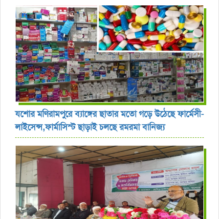
যশোর ‎মণিরামপুরে ব্যাঙ্গের ছাতার মতো গড়ে উঠেছে ফার্মেসী-
লাইসেন্স,ফার্মাসিস্ট ছাড়াই চলছে রমরমা বানিজ্য ‎