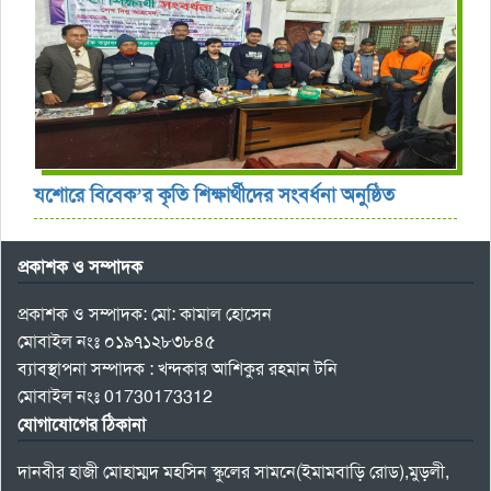
যশোরে বিবেক’র কৃতি শিক্ষার্থীদের সংবর্ধনা অনুষ্ঠিত
প্রকাশক ও সম্পাদক
প্রকাশক ও সম্পাদক: মো: কামাল হোসেন
মোবাইল নংঃ ০১৯৭১২৮৩৮৪৫
ব্যাবস্থাপনা সম্পাদক : খন্দকার আশিকুর রহমান টনি
মোবাইল নংঃ 01730173312
যোগাযোগের ঠিকানা
দানবীর হাজী মোহাম্মদ মহসিন স্কুলের সামনে(ইমামবাড়ি রোড),মুড়লী,