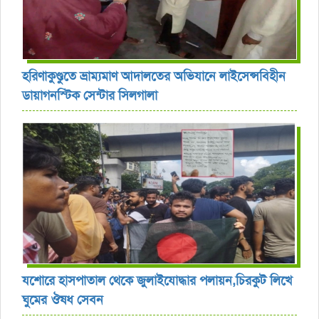
হরিণাকুণ্ডুতে ভ্রাম্যমাণ আদালতের অভিযানে লাইসেন্সবিহীন
ডায়াগনস্টিক সেন্টার সিলগালা
যশোরে হাসপাতাল থেকে জুলাইযোদ্ধার পলায়ন,চিরকুট লিখে
ঘুমের ঔষধ সেবন