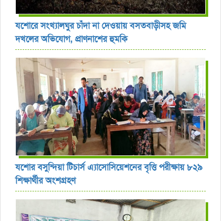
যশোরে সংখ্যালঘুর চাঁদা না দেওয়ায় বসতবাড়ীসহ জমি
দখলের অভিযোগ, প্রাণনাশের হুমকি
যশোর বসুন্দিয়া টিচার্স এ্যাসোসিয়েশনের বৃত্তি পরীক্ষায় ৮২৯
শিক্ষার্থীর অংশগ্রহণ