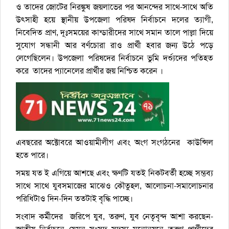
ও তাদের জোটের নিরঙ্কুষ জয়লাভের পর আনন্দের সাথে-সাথে অতি
উৎসাহী হয়ে স্থানীয় উপজেলা পরিষদ নির্বাচনে দলের ত্যাগী,
নিবেদিত প্রাণ, দূঃসময়ের কান্ডারীদের সাথে সমান তালে পাল্লা দিয়ে
সুযোগ সন্ধানী আর বর্ণচোরা রাও প্রার্থী হবার জন্য উঠে পড়ে
লেগেছিলেন। উপজেলা পরিষদের নির্বাচনে ভুমি দর্শ্যুদের পতিহত
করে তাদের প্যানেলের প্রার্থীর জয় নিশ্চিত করেন ।
এবছরের অক্টোবরে আওয়ামীলীগ এবং অংগ সংগঠনের কাউন্সিল
হতে পারে।
সময় যত ই এগিয়ে আশছে এবং ক্ষণটি যতই নিকটবর্তী হচ্ছে সম্ভব্য
সাথে সাথে যুবসমাজের মাঝেও কৌতুহল, আলোচনা-সমালোচনার
পরিধিটাও দিন-দিন ততটাই বৃদ্ধি পাচ্ছে।
সংবাদ কর্মীদের জরিপে যুব, তরুণ, যুব নেতৃবৃন্দ আশা করছেন-