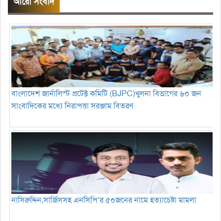
আরো সংবাদ
বাংলাদেশ জার্নালিস্ট প্রটেক্ট কমিটি (BJPC)খুলনা বিভাগের ৬০ জন
সাংবাদিকের মধ্যে নিরাপত্তা সরঞ্জাম বিতরণ
নাসিরুদ্দিন,সার্জিসসহ এনসিপি’র ৫০জনের নামে হত্যাচেষ্টা মামলা