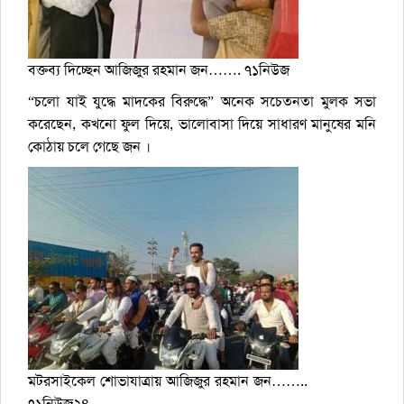
বক্তব্য দিচ্ছেন আজিজুর রহমান জন……. ৭১নিউজ
“চলো যাই যুদ্ধে মাদকের বিরুদ্ধে” অনেক সচেতনতা মুলক সভা
করেছেন, কখনো ফুল দিয়ে, ভালোবাসা দিয়ে সাধারণ মানুষের মনি
কোঠায় চলে গেছে জন ।
মটরসাইকেল শোভাযাত্রায় আজিজুর রহমান জন……..
৭১নিউজ২৪