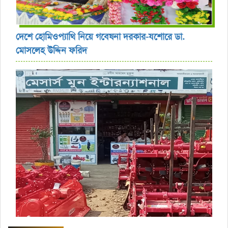
দেশে হোমিওপ্যাথি নিয়ে গবেষনা দরকার-যশোরে ডা.
মোসলেহ উদ্দিন ফরিদ