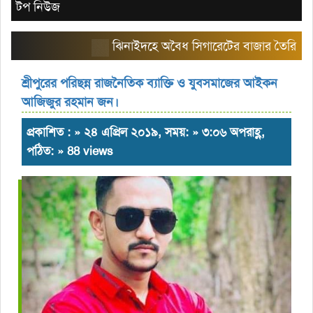
টপ নিউজ
ঝিনাইদহে অবৈধ সিগারেটের বাজার তৈরি করছে এরিয়
শ্রীপুরের পরিছন্ন রাজনৈতিক ব্যাক্তি ও যুবসমাজের আইকন
আজিজুর রহমান জন।
প্রকাশিত : » ২৪ এপ্রিল ২০১৯, সময়: » ৩:০৬ অপরাহ্ণ,
পঠিত: » 88 views