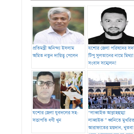
প্রতিমন্ত্রী অনিন্দ্য ইসলাম
যশোর জেলা পরিষদের সদস
অমিত নতুন দায়িত্ব পেলেন
টিপু সুলতানের নামে মিথ্যা
সংবাদ সম্মেলন!
যশোর জেলা যুবদলের সহ-
“লাব্বাইক আল্লাহহুম্মা
সভাপতি ধণী খুন
লাব্বাইক ” ধ্বনিতে মুখরি
আরাফাতের ময়দান, খুতবা