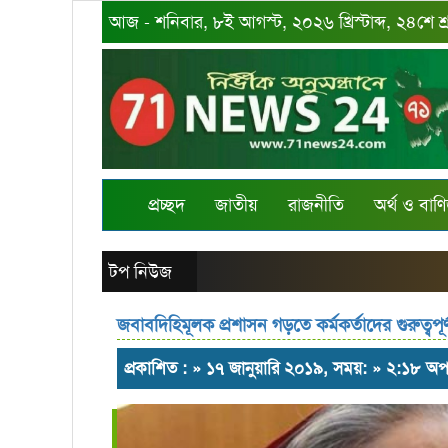
আজ - শনিবার, ৮ই আগস্ট, ২০২৬ খ্রিস্টাব্দ, ২৪শে শ
প্রচ্ছদ
জাতীয়
রাজনীতি
অর্থ ও বাণি
টপ নিউজ
জবাবদিহিমূলক প্রশাসন গড়তে কর্মকর্তাদের গুরুত্বপূর্ণ ন
প্রকাশিত : » ১৭ জানুয়ারি ২০১৯, সময়: » ২:১৮ অপ