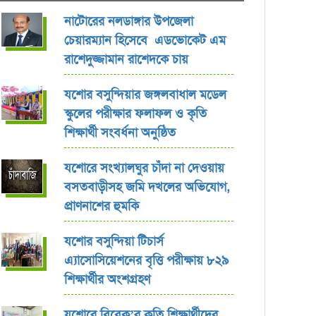
নাটোরের নলডাঙ্গার উপজেলা
চেয়ারম্যান হিসেবে এডভোকেট এম
রাশেদুজ্জামান রাশেদকে চায়
যশোর বসুন্দিয়ার জঙ্গলবাধাল মডেল
স্কুলের পরীক্ষার ফলাফল ও কৃতি
শিক্ষার্থী সংবর্ধনা অনুষ্ঠিত
যশোরে সংখ্যালঘুর চাঁদা না দেওয়ায়
বসতবাড়ীসহ জমি দখলের অভিযোগ,
প্রাণনাশের হুমকি
যশোর বসুন্দিয়া টিচার্স
এ্যাসোসিয়েশনের বৃত্তি পরীক্ষায় ৮২৯
শিক্ষার্থীর অংশগ্রহণ
যশোরে বিবেক’র কৃতি শিক্ষার্থীদের