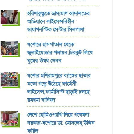
হরিণাকুণ্ডুতে ভ্রাম্যমাণ আদালতের
অভিযানে লাইসেন্সবিহীন
ডায়াগনস্টিক সেন্টার সিলগালা
যশোরে হাসপাতাল থেকে
জুলাইযোদ্ধার পলায়ন,চিরকুট লিখে
ঘুমের ঔষধ সেবন
যশোর ‎মণিরামপুরে ব্যাঙ্গের ছাতার
মতো গড়ে উঠেছে ফার্মেসী-
লাইসেন্স,ফার্মাসিস্ট ছাড়াই চলছে
রমরমা বানিজ্য ‎
দেশে হোমিওপ্যাথি নিয়ে গবেষনা
দরকার-যশোরে ডা. মোসলেহ উদ্দিন
ফরিদ