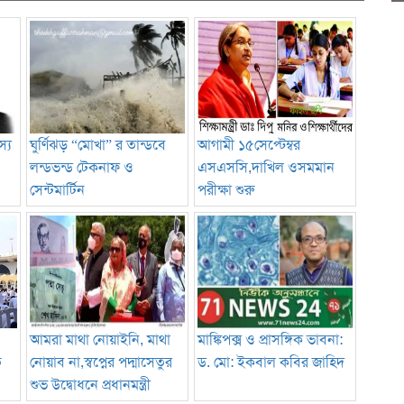
্য
ঘুর্ণিঝড় “মোখা” র তান্ডবে
আগামী ১৫সেপ্টেম্বর
লন্ডভন্ড টেকনাফ ও
এসএসসি,দাখিল ওসমমান
সেন্টমার্টিন
পরীক্ষা শুরু
আমরা মাথা নোয়াইনি, মাথা
মাঙ্কিপক্স ও প্রাসঙ্গিক ভাবনা:
ত
নোয়াব না,স্বপ্নের পদ্মাসেতুর
ড. মো: ইকবাল কবির জাহিদ
শুভ উদ্বোধনে প্রধানমন্ত্রী