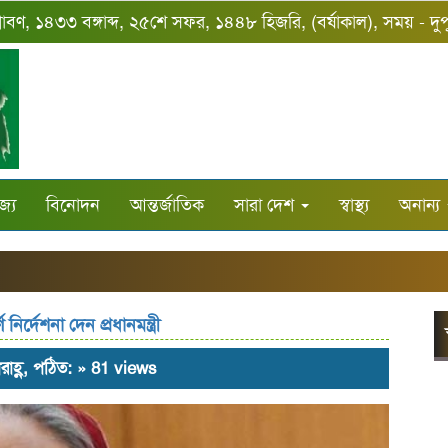
্রাবণ, ১৪৩৩ বঙ্গাব্দ, ২৫শে সফর, ১৪৪৮ হিজরি, (বর্ষাকাল), সময় - দু
জ্য
বিনোদন
আন্তর্জাতিক
সারা দেশ
স্বাস্থ্য
অনান্য
ির্দেশনা দেন প্রধানমন্ত্রী
রাহ্ণ, পঠিত: » 81 views