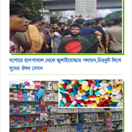
যশোরে হাসপাতাল থেকে জুলাইযোদ্ধার পলায়ন,চিরকুট লিখে
ঘুমের ঔষধ সেবন