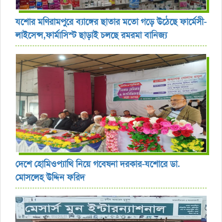
যশোর ‎মণিরামপুরে ব্যাঙ্গের ছাতার মতো গড়ে উঠেছে ফার্মেসী-
লাইসেন্স,ফার্মাসিস্ট ছাড়াই চলছে রমরমা বানিজ্য ‎
দেশে হোমিওপ্যাথি নিয়ে গবেষনা দরকার-যশোরে ডা.
মোসলেহ উদ্দিন ফরিদ