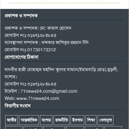
প্রকাশক ও সম্পাদক
প্রকাশক ও সম্পাদক: মো: কামাল হোসেন
মোবাইল নংঃ ০১৯৭১২৮৩৮৪৫
ব্যাবস্থাপনা সম্পাদক : খন্দকার আশিকুর রহমান টনি
মোবাইল নংঃ 01730173312
যোগাযোগের ঠিকানা
দানবীর হাজী মোহাম্মদ মহসিন স্কুলের সামনে(ইমামবাড়ি রোড),মুড়লী,
যশোর।
মোবাইল নংঃ ০১৯৭১২৮৩৮৪৫
ইমেইল : 71news24.com@gmail.com
Web: www.71news24.com
বিভাগীয় সংবাদ
জাতীয়
আন্তর্জাতিক
যশোর
রাজনীতি
ইসলাম
শিক্ষা
খেলাধুলা