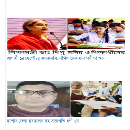
আগামী ১৫সেপ্টেম্বর এসএসসি,দাখিল ওসমমান পরীক্ষা শুরু
যশোর জেলা যুবদলের সহ-সভাপতি ধণী খুন