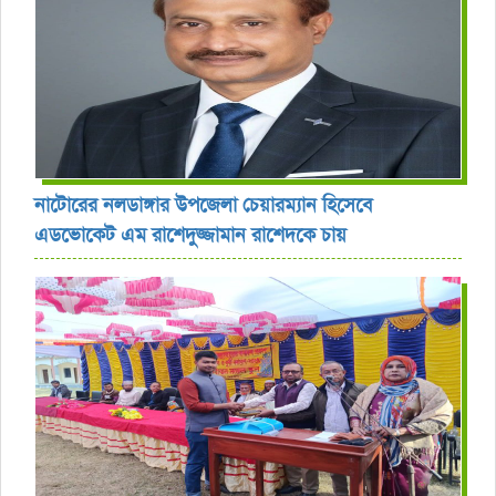
নাটোরের নলডাঙ্গার উপজেলা চেয়ারম্যান হিসেবে
এডভোকেট এম রাশেদুজ্জামান রাশেদকে চায়