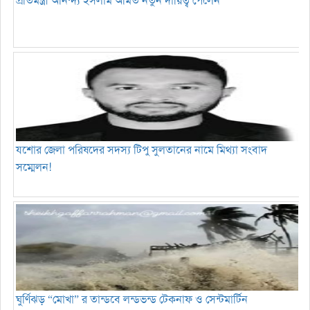
প্রতিমন্ত্রী অনিন্দ্য ইসলাম অমিত নতুন দায়িত্ব পেলেন
যশোর জেলা পরিষদের সদস্য টিপু সুলতানের নামে মিথ্যা সংবাদ
সম্মেলন!
ঘুর্ণিঝড় “মোখা” র তান্ডবে লন্ডভন্ড টেকনাফ ও সেন্টমার্টিন