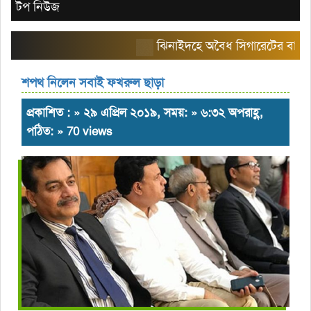
টপ নিউজ
ঝিনাইদহে অবৈধ সিগারেটের বাজার তৈরি 
শপথ নিলেন সবাই ফখরুল ছাড়া
প্রকাশিত : » ২৯ এপ্রিল ২০১৯, সময়: » ৬:৩২ অপরাহ্ণ,
পঠিত: » 70 views