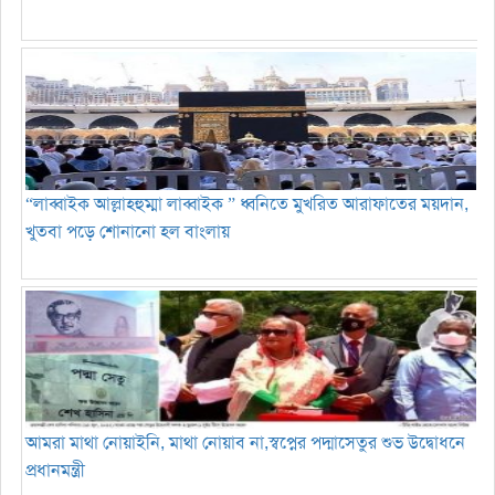
“লাব্বাইক আল্লাহহুম্মা লাব্বাইক ” ধ্বনিতে মুখরিত আরাফাতের ময়দান,
খুতবা পড়ে শোনানো হল বাংলায়
আমরা মাথা নোয়াইনি, মাথা নোয়াব না,স্বপ্নের পদ্মাসেতুর শুভ উদ্বোধনে
প্রধানমন্ত্রী